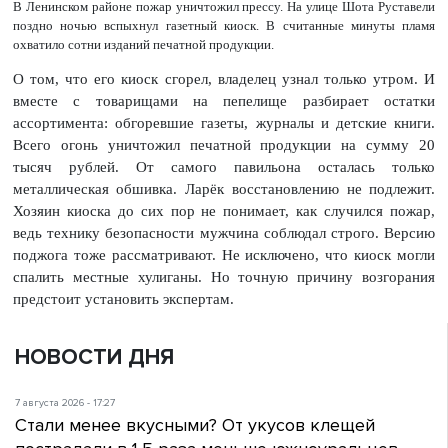
В Ленинском районе пожар уничтожил прессу. На улице Шота Руставели
поздно ночью вспыхнул газетный киоск. В считанные минуты пламя
охватило сотни изданий печатной продукции.
О том, что его киоск сгорел, владелец узнал только утром. И
вместе с товарищами на пепелище разбирает остатки
ассортимента: обгоревшие газеты, журналы и детские книги.
Всего огонь уничтожил печатной продукции на сумму 20
тысяч рублей. От самого павильона осталась только
металлическая обшивка. Ларёк восстановлению не подлежит.
Хозяин киоска до сих пор не понимает, как случился пожар,
ведь технику безопасности мужчина соблюдал строго. Версию
поджога тоже рассматривают. Не исключено, что киоск могли
спалить местные хулиганы. Но точную причину возгорания
предстоит установить экспертам.
НОВОСТИ ДНЯ
7 августа 2026 - 17:27
Стали менее вкусными? От укусов клещей