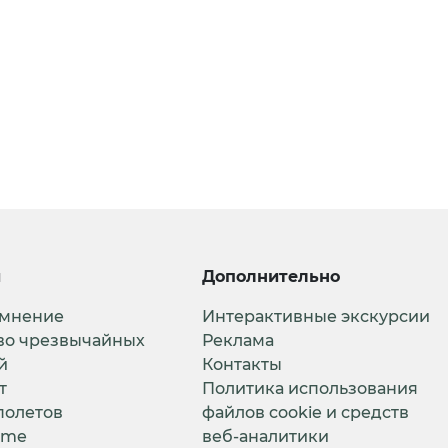
и
Дополнительно
 мнение
Интерактивные экскурсии
во чрезвычайных
Реклама
й
Контакты
т
Политика использования
полетов
файлов cookie и средств
ime
веб-аналитики