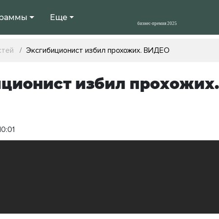
раммы
Еще
стей
Эксгибиционист избил прохожих. ВИДЕО
ционист избил прохожих
10:01