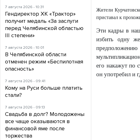
7 августа 2026 - 10:31
Жители Курчатовско
Гендиректор ХК «Трактор»
приставал к прохож
получит медаль «За заслуги
перед Челябинской областью
Эти кадры в наш
III степени»
избить одну же
предположению
7 августа 2026 - 10:01
В Челябинской области
мультипликационн
отменен режим «Беспилотная
его накажут по 
опасность»
он употребил и г
7 августа 2026 - 09:41
Кому на Руси больше платить
стали?
7 августа 2026 - 09:13
Свадьба в долг? Молодожены
все чаще оказываются в
финансовой яме после
торжества