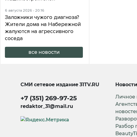
6 августа 2026 - 20:16
Заложники чужого диагноза?
Жители дома на Набережной
жалуются на агрессивного
соседа
все новости
СМИ сетевое издание
31TV.RU
Новост
Личное
+7 (351) 269-97-25
Агентст
redaktor_31@mail.ru
новосте
Разворо
Разбор 
BeautyT