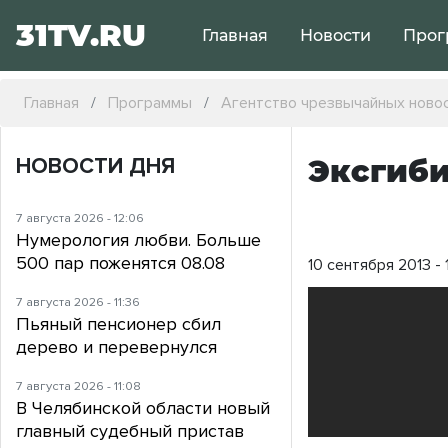
31TV.RU
Главная
Новости
Прог
Главная
Программы
Агентство чрезвычайных ново
НОВОСТИ ДНЯ
Эксгиби
7 августа 2026 - 12:06
Нумерология любви. Больше
500 пар поженятся 08.08
10 сентября 2013 - 
7 августа 2026 - 11:36
Пьяный пенсионер сбил
дерево и перевернулся
7 августа 2026 - 11:08
В Челябинской области новый
главный судебный пристав