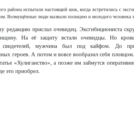
го района испытали настоящий шок, когда встретились с эксг
им. Возмущённые люди вызвали полицию и молодого человека за
у редакцию прислал очевидец. Эксгибициониста скру
нщину. На её защиту встали очевидцы. Но кровь
 свидетелей, мужчина был под кайфом. До при
ых героев. А потом и вовсе вообразил себя пловцом. 
статье «Хулиганство», а позже им займутся оперативн
де это приобрел.