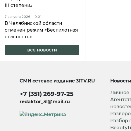
III степени»
7 августа 2026 - 10:01
В Челябинской области
отменен режим «Беспилотная
опасность»
все новости
СМИ сетевое издание
31TV.RU
Новост
Личное
+7 (351) 269-97-25
Агентст
redaktor_31@mail.ru
новосте
Разворо
Разбор 
BeautyT