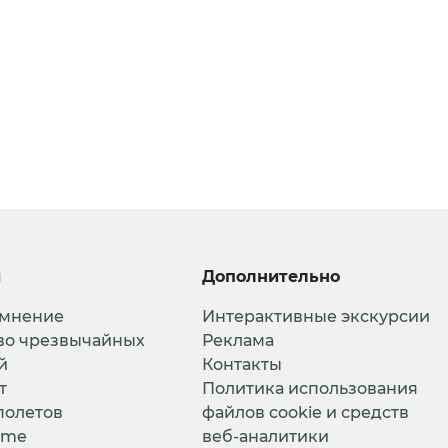
и
Дополнительно
 мнение
Интерактивные экскурсии
во чрезвычайных
Реклама
й
Контакты
т
Политика использования
полетов
файлов cookie и средств
ime
веб-аналитики