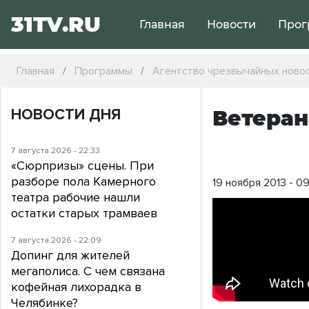
31TV.RU
Главная
Новости
Прог
Главная
Программы
Агентство чрезвычайных ново
НОВОСТИ ДНЯ
Ветеран
7 августа 2026 - 22:33
«Сюрпризы» сцены. При
разборе пола Камерного
19 ноября 2013 - 0
театра рабочие нашли
остатки старых трамваев
7 августа 2026 - 22:09
Допинг для жителей
мегаполиса. С чем связана
кофейная лихорадка в
Челябинке?