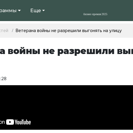
раммы
Еще
стей
Ветерана войны не разрешили выгонять на улицу
а войны не разрешили выг
9:28