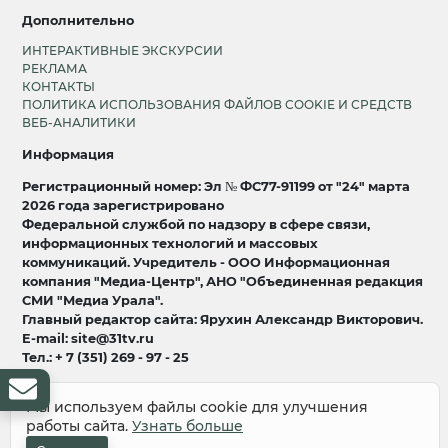
Дополнительно
ИНТЕРАКТИВНЫЕ ЭКСКУРСИИ
РЕКЛАМА
КОНТАКТЫ
ПОЛИТИКА ИСПОЛЬЗОВАНИЯ ФАЙЛОВ COOKIE И СРЕДСТВ
ВЕБ-АНАЛИТИКИ
Информация
Регистрационный номер: Эл № ФС77-91199 от "24" марта
2026 года зарегистрировано
Федеральной службой по надзору в сфере связи,
информационных технологий и массовых
коммуникаций. Учредитель - ООО Информационная
компания "Медиа-Центр", АНО "Объединенная редакция
СМИ "Медиа Урала".
Главный редактор сайта: Ярухин Александр Викторович.
E-mail: site@31tv.ru
Тел.: + 7 (351) 269 - 97 - 25
18+
Мы используем файлы cookie для улучшения
работы сайта.
Узнать больше
© 2008-2026 Все права защищены
разработка и продвижение:
Lukevium