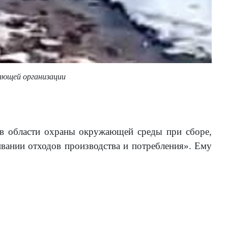
ающей организации
За
Фо
 в области охраны окружающей среды при сборе,
ивании отходов производства и потребления». Ему