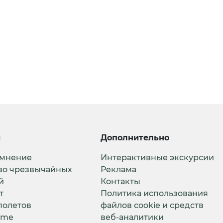
и
Дополнительно
 мнение
Интерактивные экскурсии
во чрезвычайных
Реклама
й
Контакты
т
Политика использования
полетов
файлов cookie и средств
ime
веб-аналитики