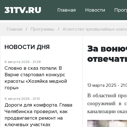
31TV.RU
Главная
Новости
Прог
Главная
Программы
Агентство чрезвычайных ново
НОВОСТИ ДНЯ
За воню
отвечат
6 августа 2026 - 21:28
Словно в сказ попали. В
Варне стартовал конкурс
красоты «Хозяйка медной
13 марта 2025 - 21:
горы»
В областной про
6 августа 2026 - 21:10
сооружений в с
Дороги для комфорта. Глава
Челябинска проверил, как
канализации ока
продвигается ремонт на
ключевых участках