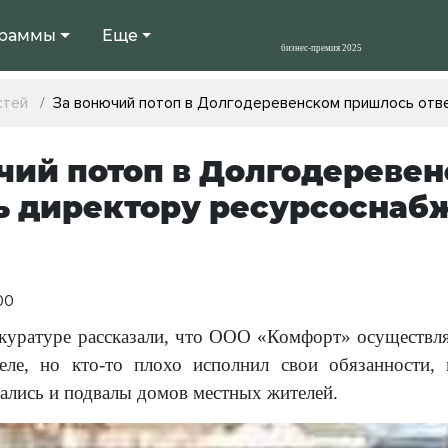
раммы
Еще
стей
За вонючий потоп в Долгодеревенском пришлось отв
чий потоп в Долгодереве
ь директору ресурсосна
00
куратуре рассказали, что ООО «Комфорт» осуществля
еле, но кто-то плохо исполнил свои обязанности
зались и подвалы домов местных жителей.