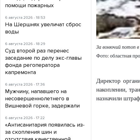
помощи пожарных
6 августа 2026 - 18:53
На Шершнях увеличат сброс
воды
6 августа 2026 - 18:29
За вонючий потоп в
Суд второй раз перенес
Фото: областная пр
заседание по делу экс-главы
фонда регоператора
капремонта
Директор орган
6 августа 2026 - 17:36
накоплении, тра
Мужчину, напавшего на
назначили штраф
несовершеннолетнего в
Вишневой горке, задержали
6 августа 2026 - 17:22
«Антисанитария появилась из-
за скопления шин и
отсутствия качественной