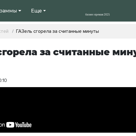
раммы
Еще
стей
ГАЗель сгорела за считанные минуты
сгорела за считанные мин
0:10