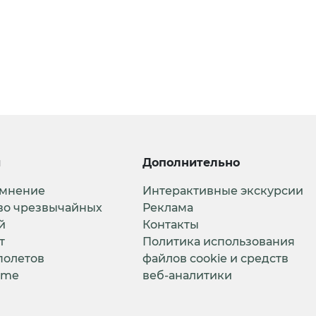
и
Дополнительно
 мнение
Интерактивные экскурсии
во чрезвычайных
Реклама
й
Контакты
т
Политика использования
полетов
файлов cookie и средств
ime
веб-аналитики