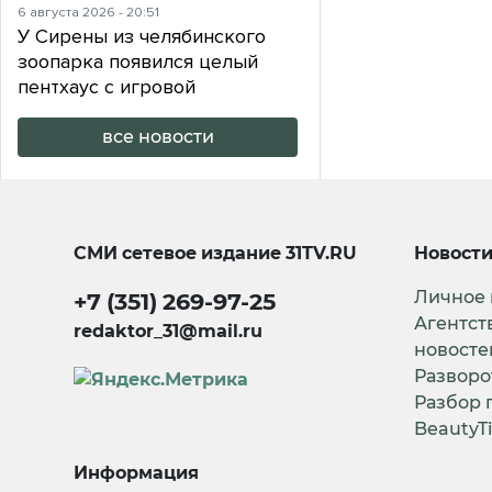
6 августа 2026 - 20:51
У Сирены из челябинского
зоопарка появился целый
пентхаус с игровой
все новости
СМИ сетевое издание
31TV.RU
Новост
Личное
+7 (351) 269-97-25
Агентст
redaktor_31@mail.ru
новосте
Разворо
Разбор 
BeautyT
Информация