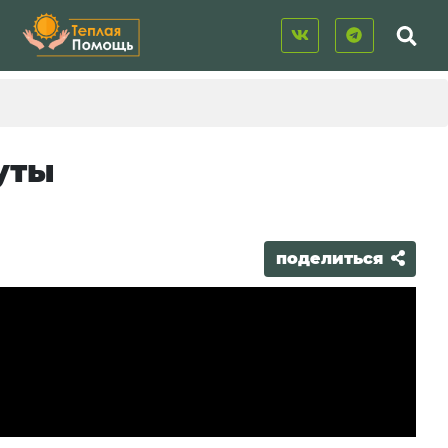
уты
поделиться