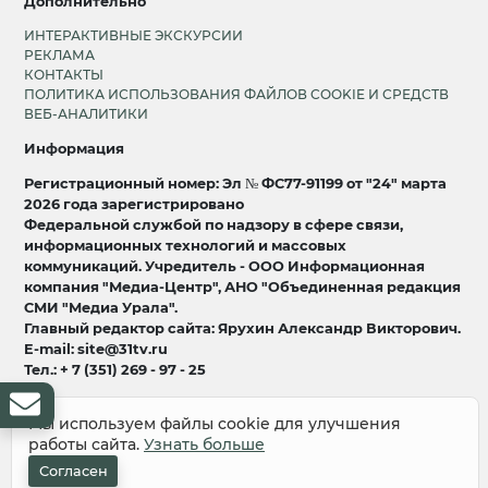
Дополнительно
ИНТЕРАКТИВНЫЕ ЭКСКУРСИИ
РЕКЛАМА
КОНТАКТЫ
ПОЛИТИКА ИСПОЛЬЗОВАНИЯ ФАЙЛОВ COOKIE И СРЕДСТВ
ВЕБ-АНАЛИТИКИ
Информация
Регистрационный номер: Эл № ФС77-91199 от "24" марта
2026 года зарегистрировано
Федеральной службой по надзору в сфере связи,
информационных технологий и массовых
коммуникаций. Учредитель - ООО Информационная
компания "Медиа-Центр", АНО "Объединенная редакция
СМИ "Медиа Урала".
Главный редактор сайта: Ярухин Александр Викторович.
E-mail: site@31tv.ru
Тел.: + 7 (351) 269 - 97 - 25
18+
Мы используем файлы cookie для улучшения
работы сайта.
Узнать больше
© 2008-2026 Все права защищены
разработка и продвижение:
Lukevium
Согласен