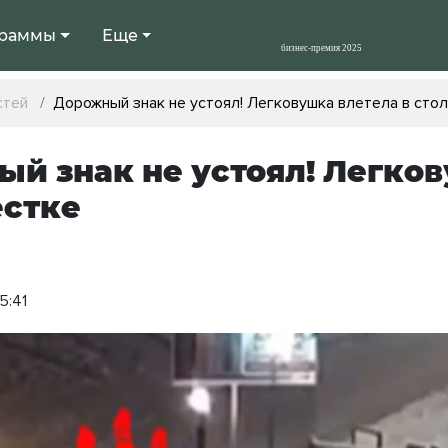
раммы
Еще
стей
️Дорожный знак не устоял! Легковушка влетела в сто
ый знак не устоял! Легков
естке
5:41