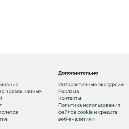
и
Дополнительно
 мнение
Интерактивные экскурсии
во чрезвычайных
Реклама
й
Контакты
т
Политика использования
полетов
файлов cookie и средств
ime
веб-аналитики