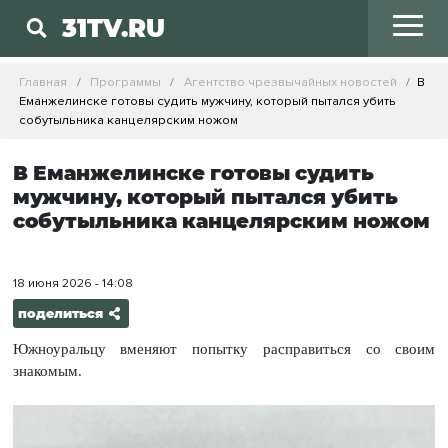
31TV.RU
Главная
Программы
Агентство чрезвычайных новостей
В
Еманжелинске готовы судить мужчину, который пытался убить
собутыльника канцелярским ножом
В Еманжелинске готовы судить
мужчину, который пытался убить
собутыльника канцелярским ножом
18 июня 2026 - 14:08
поделиться
Южноуральцу вменяют попытку расправиться со своим
знакомым.