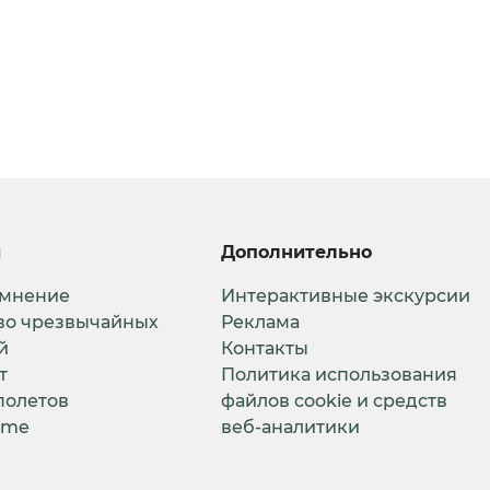
и
Дополнительно
 мнение
Интерактивные экскурсии
во чрезвычайных
Реклама
й
Контакты
т
Политика использования
полетов
файлов cookie и средств
ime
веб-аналитики