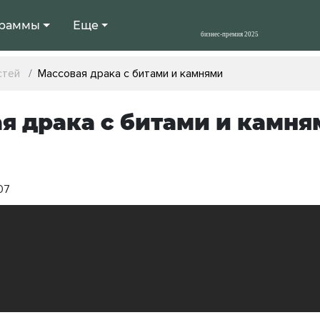
раммы
Еще
стей
Массовая драка с битами и камнями
я драка с битами и камня
07