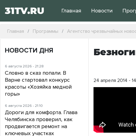
31TV.RU
Главная
Новости
Прог
Главная
Программы
Агентство чрезвычайных ново
НОВОСТИ ДНЯ
Безноги
6 августа 2026 - 21:28
Словно в сказ попали. В
Варне стартовал конкурс
24 апреля 2014 - 1
красоты «Хозяйка медной
горы»
6 августа 2026 - 21:10
Дороги для комфорта. Глава
Челябинска проверил, как
продвигается ремонт на
ключевых участках