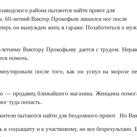
заводского района пытаются найти приют для
а. 60-летний Виктор Прокофьев лишился ног после
перь он вынужден жить в гараже. Позаботиться о му
летнему Виктору Прокофьеву дается с трудом. Нера
тся помочь.
мпутировали после того, как он уснул на морозе п
 — продавец ближайшего магазина. Женщина помогает 
ог туда попасть.
жители пытаются найти для бездомного приют. Но Викт
в соцзащиту и к участковому, но все безрезультано. 