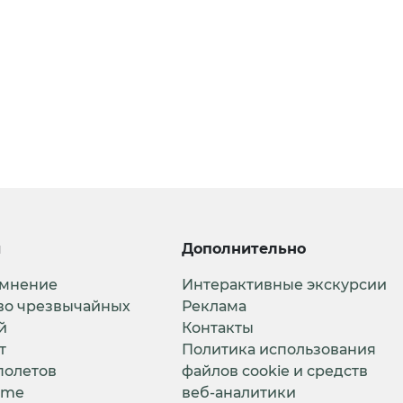
и
Дополнительно
 мнение
Интерактивные экскурсии
во чрезвычайных
Реклама
й
Контакты
т
Политика использования
полетов
файлов cookie и средств
ime
веб-аналитики