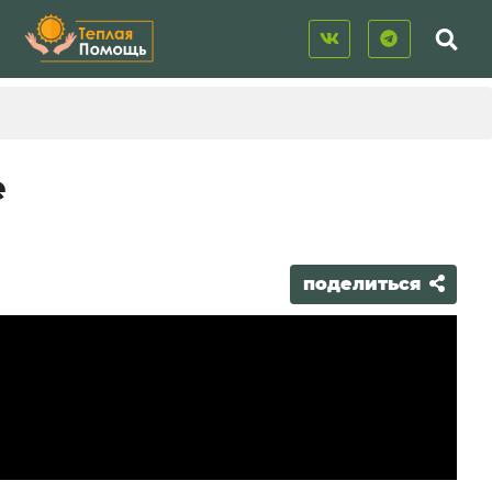
е
поделиться