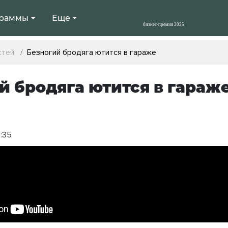
раммы
Еще
стей
Безногий бродяга ютится в гараже
й бродяга ютится в гараж
4:35