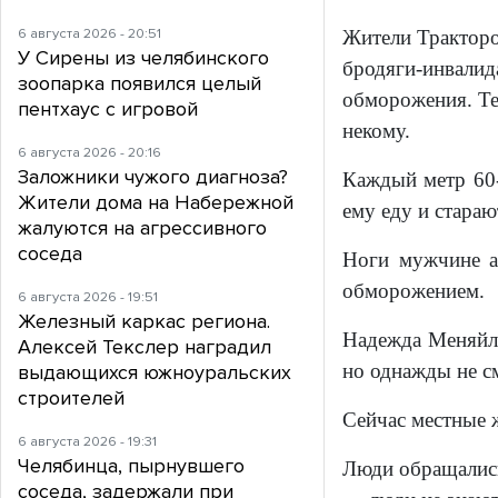
6 августа 2026 - 20:51
Жители Тракторо
У Сирены из челябинского
бродяги-инвалид
зоопарка появился целый
обморожения. Те
пентхаус с игровой
некому.
6 августа 2026 - 20:16
Заложники чужого диагноза?
Каждый метр 60-
Жители дома на Набережной
ему еду и стараю
жалуются на агрессивного
соседа
Ноги мужчине а
обморожением.
6 августа 2026 - 19:51
Железный каркас региона.
Надежда Меняйло
Алексей Текслер наградил
но однажды не см
выдающихся южноуральских
строителей
Сейчас местные 
6 августа 2026 - 19:31
Челябинца, пырнувшего
Люди обращались 
соседа, задержали при