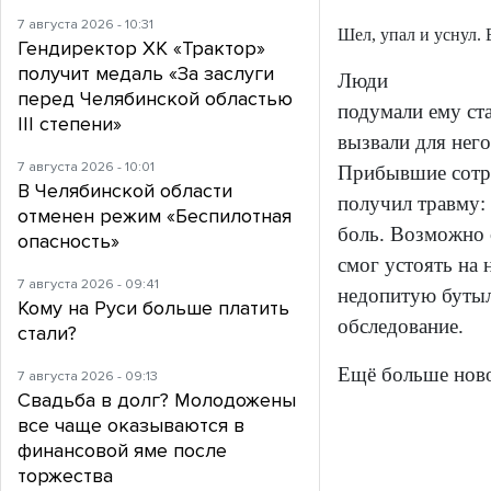
7 августа 2026 - 10:31
Шел, упал и уснул.
Гендиректор ХК «Трактор»
получит медаль «За заслуги
Люди
перед Челябинской областью
подумали ему ст
III степени»
вызвали для него
7 августа 2026 - 10:01
Прибывшие сотру
В Челябинской области
получил травму:
отменен режим «Беспилотная
боль. Возможно о
опасность»
смог устоять на 
7 августа 2026 - 09:41
недопитую бутыл
Кому на Руси больше платить
обследование.
стали?
Ещё больше нов
7 августа 2026 - 09:13
Свадьба в долг? Молодожены
все чаще оказываются в
финансовой яме после
торжества