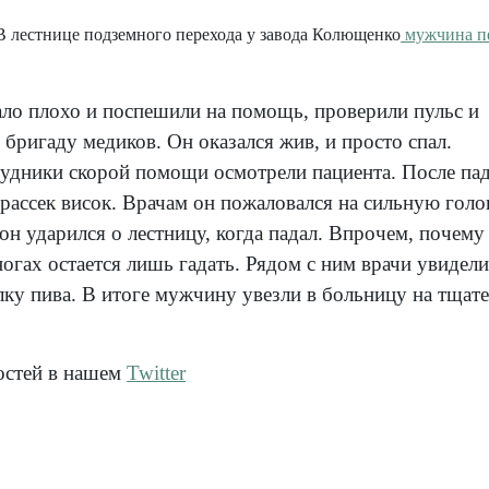
 В лестнице подземного перехода у завода Колющенко
мужчина п
ало плохо и поспешили на помощь, проверили пульс и
 бригаду медиков. Он оказался жив, и просто спал.
дники скорой помощи осмотрели пациента. После пад
 рассек висок. Врачам он пожаловался на сильную гол
н ударился о лестницу, когда падал. Впрочем, почему
ногах остается лишь гадать. Рядом с ним врачи увидел
ку пива. В итоге мужчину увезли в больницу на тщат
остей в нашем
Twitter