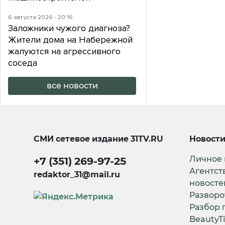
6 августа 2026 - 20:16
Заложники чужого диагноза?
Жители дома на Набережной
жалуются на агрессивного
соседа
все новости
СМИ сетевое издание
31TV.RU
Новост
Личное
+7 (351) 269-97-25
Агентст
redaktor_31@mail.ru
новосте
Разворо
Разбор 
BeautyT