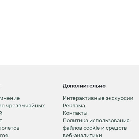
и
Дополнительно
 мнение
Интерактивные экскурсии
во чрезвычайных
Реклама
й
Контакты
т
Политика использования
полетов
файлов cookie и средств
ime
веб-аналитики