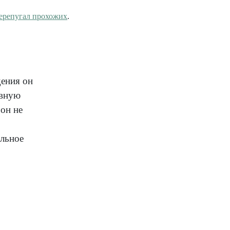
ерепугал прохожих
.
ения он
овную
 он не
и
ельное