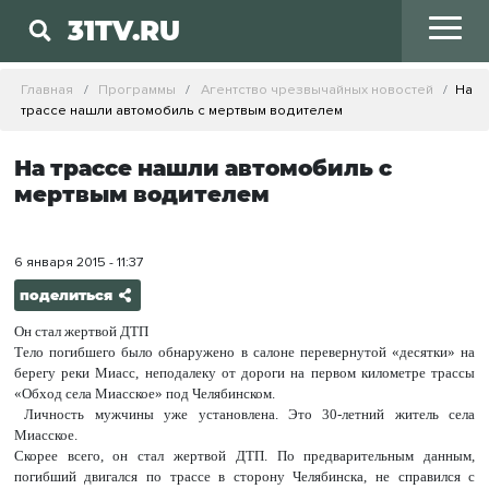
31TV.RU
Главная
Программы
Агентство чрезвычайных новостей
На
трассе нашли автомобиль с мертвым водителем
На трассе нашли автомобиль с
мертвым водителем
6 января 2015 - 11:37
поделиться
Он стал жертвой ДТП
Тело погибшего было обнаружено в салоне перевернутой «десятки» на
берегу реки Миасс, неподалеку от дороги на первом километре трассы
«Обход села Миасское» под Челябинском.
Личность мужчины уже установлена. Это 30-летний житель села
Миасское.
Скорее всего, он стал жертвой ДТП. По предварительным данным,
погибший двигался по трассе в сторону Челябинска, не справился с