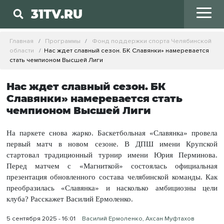
31TV.RU
Главная
Программы
Фонд поддержки спорта Челябинской
области
Нас ждет славный сезон. БК Славянки» намеревается
стать чемпионом Высшей Лиги
Нас ждет славный сезон. БК
Славянки» намеревается стать
чемпионом Высшей Лиги
На паркете снова жарко. Баскетбольная «Славянка» провела
первый матч в новом сезоне. В ДПШ имени Крупской
стартовал традиционный турнир имени Юрия Перминова.
Перед матчем с «Магниткой» состоялась официальная
презентация обновленного состава челябинской команды. Как
преобразилась «Славянка» и насколько амбициозны цели
клуба? Расскажет Василий Ермоленко.
5 сентября 2025 - 16:01
Василий Ермоленко, Ахсан Муфтахов