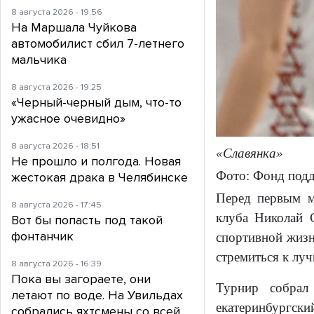
8 августа 2026 - 19:56
На Маршала Чуйкова
автомобилист сбил 7-летнего
мальчика
8 августа 2026 - 19:25
«Черный-черный дым, что-то
ужасное очевидно»
8 августа 2026 - 18:51
«Славянка»
Не прошло и полгода. Новая
Фото: Фонд подд
жестокая драка в Челябинске
Перед первым ма
8 августа 2026 - 17:45
клуба Николай С
Вот бы попасть под такой
фонтанчик
спортивной жизн
стремиться к лу
8 августа 2026 - 16:39
Пока вы загораете, они
Турнир собрал
летают по воде. На Увильдах
екатеринбургск
собрались яхтсмены со всей