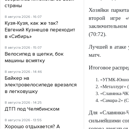
страны
Хозяйки паркета
8 августа 2026 - 16:07
второй игре «
Кузя-Кузя, как же так?
заключительном
Евгений Кузнецов переходит
(70:72).
в «Сибирь»
Лучшей в атаке 
8 августа 2026 - 15:07
Велосипед в щепки, бок
матч.
машины всмятку
Итоговое распре
8 августа 2026 - 14:46
Байкер на
«УГМК-Юниор
электровелосипеде врезался
«Металлург» 
в легковушку
«Славянка-ЧК
«Самара-2» (С
8 августа 2026 - 14:25
ДТП под Челябинском
Для «Славянки-Ч
сильнейшими соп
8 августа 2026 - 13:55
Хорошо отдыхается? А
готова двигаться