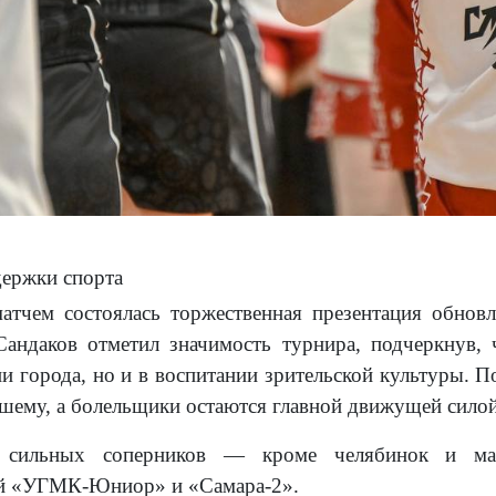
ержки спорта
тчем состоялась торжественная презентация обновл
андаков отметил значимость турнира, подчеркнув, 
и города, но и в воспитании зрительской культуры. П
чшему, а болельщики остаются главной движущей силой
 сильных соперников — кроме челябинок и магн
ий «УГМК-Юниор» и «Самара-2».