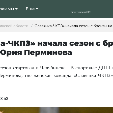
раммы
Еще
инской области
Славянка-ЧКПЗ» начала сезон с бронзы н
а-ЧКПЗ» начала сезон с б
 Юрия Перминова
сезон стартовал в Челябинске. В спортзале ДПШ
рминова, где женская команда «Славянка-ЧКПЗ» 
13:53