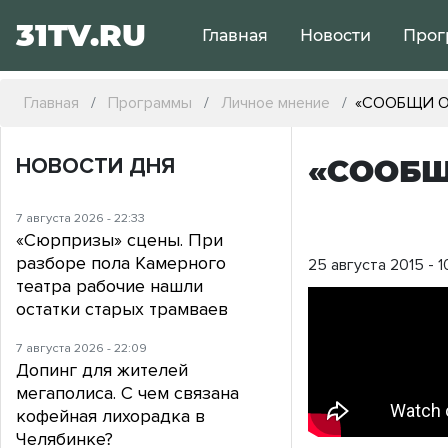
31TV.RU
Главная
Новости
Прог
Главная
Программы
Личное мнение
«СООБЩИ О
НОВОСТИ ДНЯ
«СООБЩ
7 августа 2026 - 22:33
«Сюрпризы» сцены. При
разборе пола Камерного
25 августа 2015 - 1
театра рабочие нашли
остатки старых трамваев
7 августа 2026 - 22:09
Допинг для жителей
мегаполиса. С чем связана
кофейная лихорадка в
Челябинке?