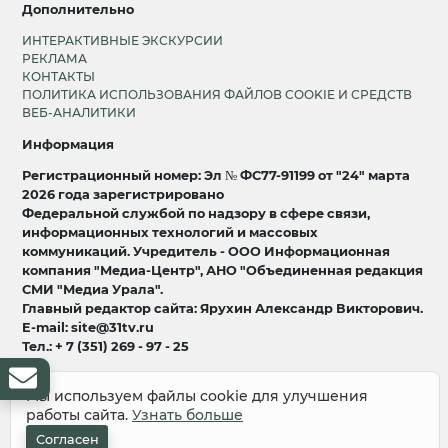
Дополнительно
ИНТЕРАКТИВНЫЕ ЭКСКУРСИИ
РЕКЛАМА
КОНТАКТЫ
ПОЛИТИКА ИСПОЛЬЗОВАНИЯ ФАЙЛОВ COOKIE И СРЕДСТВ
ВЕБ-АНАЛИТИКИ
Информация
Регистрационный номер: Эл № ФС77-91199 от "24" марта
2026 года зарегистрировано
Федеральной службой по надзору в сфере связи,
информационных технологий и массовых
коммуникаций. Учредитель - ООО Информационная
компания "Медиа-Центр", АНО "Объединенная редакция
СМИ "Медиа Урала".
Главный редактор сайта: Ярухин Александр Викторович.
E-mail: site@31tv.ru
Тел.: + 7 (351) 269 - 97 - 25
18+
Мы используем файлы cookie для улучшения
работы сайта.
Узнать больше
© 2008-2026 Все права защищены
разработка и продвижение:
Lukevium
Согласен