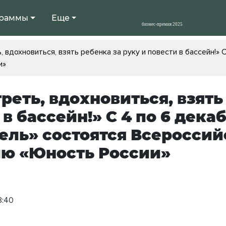
раммы
Еще
 вдохновиться, взять ребенка за руку и повести в бассейн!»
и»
реть, вдохновиться, взять
 в бассейн!» С 4 по 6 дека
ель» состоятся Всероссий
ю «Юность России»
8:40