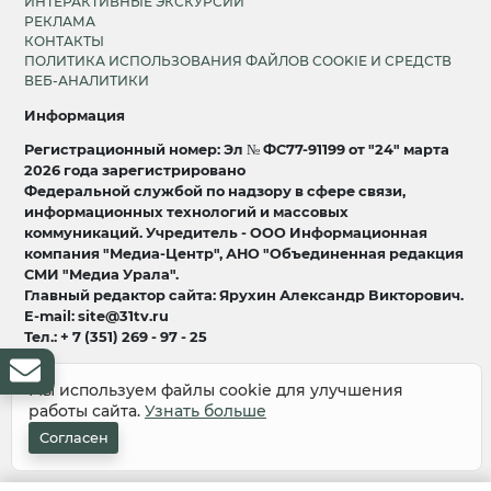
ИНТЕРАКТИВНЫЕ ЭКСКУРСИИ
РЕКЛАМА
КОНТАКТЫ
ПОЛИТИКА ИСПОЛЬЗОВАНИЯ ФАЙЛОВ COOKIE И СРЕДСТВ
ВЕБ-АНАЛИТИКИ
Информация
Регистрационный номер: Эл № ФС77-91199 от "24" марта
2026 года зарегистрировано
Федеральной службой по надзору в сфере связи,
информационных технологий и массовых
коммуникаций. Учредитель - ООО Информационная
компания "Медиа-Центр", АНО "Объединенная редакция
СМИ "Медиа Урала".
Главный редактор сайта: Ярухин Александр Викторович.
E-mail: site@31tv.ru
Тел.: + 7 (351) 269 - 97 - 25
18+
Мы используем файлы cookie для улучшения
работы сайта.
Узнать больше
© 2008-2026 Все права защищены
разработка и продвижение:
Lukevium
Согласен