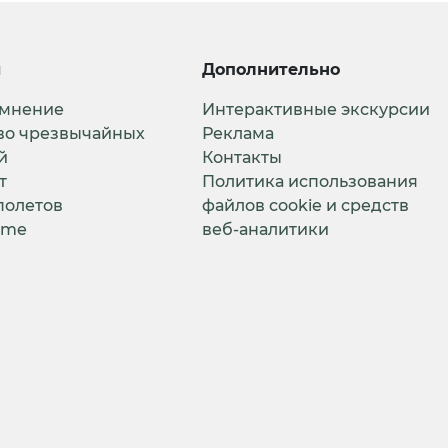
и
Дополнительно
 мнение
Интерактивные экскурсии
во чрезвычайных
Реклама
й
Контакты
т
Политика использования
полетов
файлов cookie и средств
ime
веб-аналитики