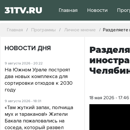
31TV.RU
Главная
Новости
Прог
Главная
Программы
Личное мнение
Разделяете 
НОВОСТИ ДНЯ
Разделя
иностра
9 августа 2026 - 20:22
Челябин
На Южном Урале построят
два новых комплекса для
сортировки отходов к 2030
году
18 мая 2026 - 17:46
9 августа 2026 - 18:01
«Там жуткий запах, полчища
мух и тараканов!» Жители
Бакала пожаловались на
соседа, который развел