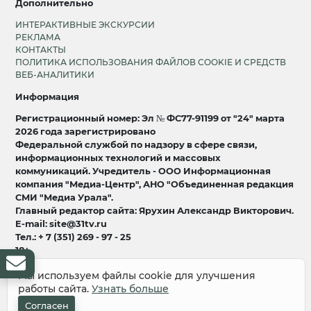
Дополнительно
ИНТЕРАКТИВНЫЕ ЭКСКУРСИИ
РЕКЛАМА
КОНТАКТЫ
ПОЛИТИКА ИСПОЛЬЗОВАНИЯ ФАЙЛОВ COOKIE И СРЕДСТВ
ВЕБ-АНАЛИТИКИ
Информация
Регистрационный номер: Эл № ФС77-91199 от "24" марта
2026 года зарегистрировано
Федеральной службой по надзору в сфере связи,
информационных технологий и массовых
коммуникаций. Учредитель - ООО Информационная
компания "Медиа-Центр", АНО "Объединенная редакция
СМИ "Медиа Урала".
Главный редактор сайта: Ярухин Александр Викторович.
E-mail: site@31tv.ru
Тел.: + 7 (351) 269 - 97 - 25
18+
Мы используем файлы cookie для улучшения
© 2008-2026 Все права защищены
работы сайта.
Узнать больше
разработка и продвижение:
Lukevium
Согласен