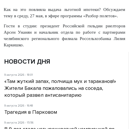
Как на это повлияла выдача льготной ипотеки? Обсуждаем
тему в среду, 27 мая, в эфире программы «Разбор полетов».
Гости в студии: президент Российской гильдии риелторов
Арсен Унанян и начальник отдела по работе с партнерами
челябинского регионального филиала Россельхозбанка Лилия
Каркишко.
НОВОСТИ ДНЯ
9 августа 2026 - 18:01
«Там жуткий запах, полчища мух и тараканов!»
Жители Бакала пожаловались на соседа,
который развел антисанитарию
9 августа 2026 - 16:48
Трагедия в Парковом
9 августа 2026 - 15:56
В 9 лет стала четырехкратной чемпионкой по