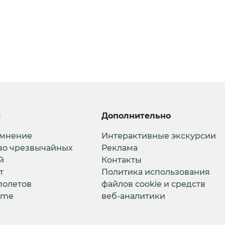
и
Дополнительно
 мнение
Интерактивные экскурсии
во чрезвычайных
Реклама
й
Контакты
т
Политика использования
полетов
файлов cookie и средств
ime
веб-аналитики