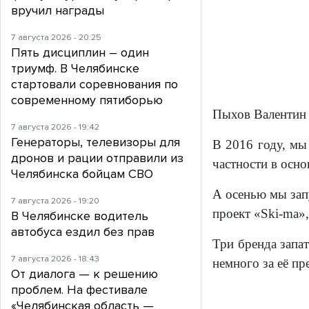
вручил награды
7 августа 2026 - 20:25
Пять дисциплин – один
триумф. В Челябинске
стартовали соревнования по
современному пятиборью
Пыхов Валентин
7 августа 2026 - 19:42
Генераторы, телевизоры для
В 2016 году, мы
дронов и рации отправили из
частности в осн
Челябинска бойцам СВО
А осенью мы зап
7 августа 2026 - 19:20
проект «Ski-ma»
В Челябинске водитель
автобуса ездил без прав
Три бренда запа
7 августа 2026 - 18:43
немного за её пр
От диалога — к решению
проблем. На фестивале
«Челябинская область —