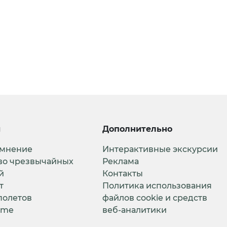
и
Дополнительно
 мнение
Интерактивные экскурсии
во чрезвычайных
Реклама
й
Контакты
т
Политика использования
полетов
файлов cookie и средств
ime
веб-аналитики