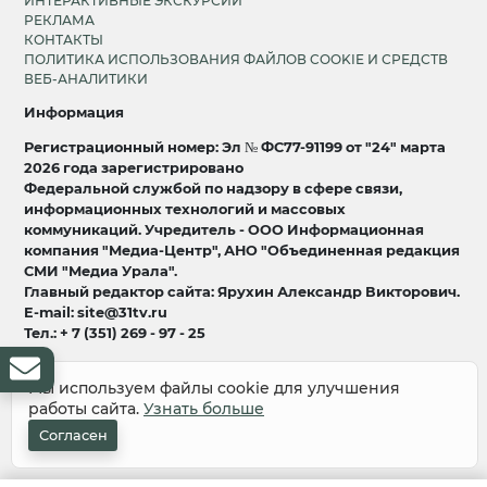
ИНТЕРАКТИВНЫЕ ЭКСКУРСИИ
РЕКЛАМА
КОНТАКТЫ
ПОЛИТИКА ИСПОЛЬЗОВАНИЯ ФАЙЛОВ COOKIE И СРЕДСТВ
ВЕБ-АНАЛИТИКИ
Информация
Регистрационный номер: Эл № ФС77-91199 от "24" марта
2026 года зарегистрировано
Федеральной службой по надзору в сфере связи,
информационных технологий и массовых
коммуникаций. Учредитель - ООО Информационная
компания "Медиа-Центр", АНО "Объединенная редакция
СМИ "Медиа Урала".
Главный редактор сайта: Ярухин Александр Викторович.
E-mail: site@31tv.ru
Тел.: + 7 (351) 269 - 97 - 25
18+
Мы используем файлы cookie для улучшения
работы сайта.
Узнать больше
© 2008-2026 Все права защищены
разработка и продвижение:
Lukevium
Согласен