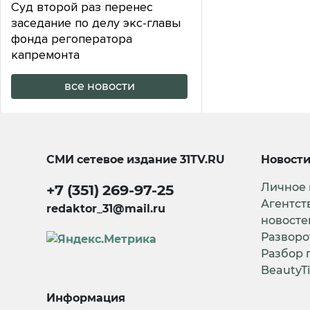
Суд второй раз перенес
заседание по делу экс-главы
фонда регоператора
капремонта
все новости
СМИ сетевое издание
31TV.RU
Новост
Личное
+7 (351) 269-97-25
Агентст
redaktor_31@mail.ru
новосте
Разворо
Разбор 
BeautyT
Информация