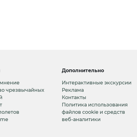
и
Дополнительно
 мнение
Интерактивные экскурсии
во чрезвычайных
Реклама
й
Контакты
т
Политика использования
полетов
файлов cookie и средств
ime
веб-аналитики