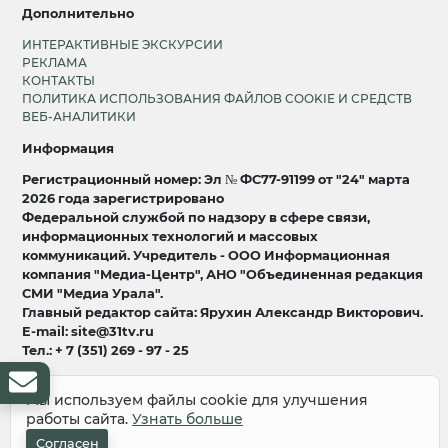
Дополнительно
ИНТЕРАКТИВНЫЕ ЭКСКУРСИИ
РЕКЛАМА
КОНТАКТЫ
ПОЛИТИКА ИСПОЛЬЗОВАНИЯ ФАЙЛОВ COOKIE И СРЕДСТВ
ВЕБ-АНАЛИТИКИ
Информация
Регистрационный номер: Эл № ФС77-91199 от "24" марта
2026 года зарегистрировано
Федеральной службой по надзору в сфере связи,
информационных технологий и массовых
коммуникаций. Учредитель - ООО Информационная
компания "Медиа-Центр", АНО "Объединенная редакция
СМИ "Медиа Урала".
Главный редактор сайта: Ярухин Александр Викторович.
E-mail: site@31tv.ru
Тел.: + 7 (351) 269 - 97 - 25
18+
Мы используем файлы cookie для улучшения
работы сайта.
Узнать больше
© 2008-2026 Все права защищены
разработка и продвижение:
Lukevium
Согласен