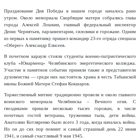
Празднование Дня Победы в нашем городе началось рано
утром. Около мемориала Скорбящие матери собрались глава
города Алексей Лошкин, главный федеральный инспектор
Денис Чернятьев, парламентарии, силовики и горожане. Одним
из первых к памятнику пришел командир 23-го отряда спецназа
«Оберег» Александр Елисеев.
В почетном карауле стояли студенты военно-патриотического
клуба «Юнармеец» Челябинского энергетического колледжа.
Участие в памятном событии приняли также и представители
духовенства — среди них настоятель храма в честь Табынской
иконы Божией Матери Стефан Кокшаров.
Торжественный митинг традиционно провели и около главного
воинского мемориала Челябинска – Вечного огня. С
гвоздиками пришли несколько тысяч горожан, в числе
почетных гостей ветераны, труженики тыла, дети войны.
Анатолию Котляренко было всего 3 года, когда началась война.
Но он до сих пор помнит и самый страшный день 22 июня
1941, и самый счастливый 9 мая 1945.