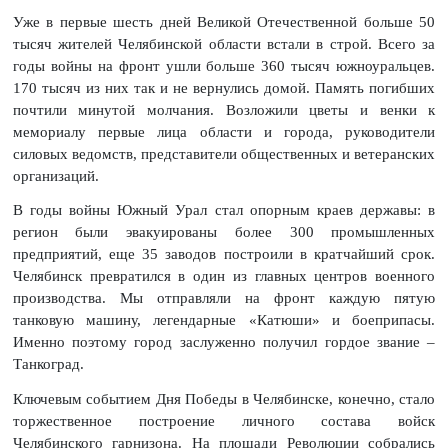
Уже в первые шесть дней Великой Отечественной больше 50
тысяч жителей Челябинской области встали в строй. Всего за
годы войны на фронт ушли больше 360 тысяч южноуральцев.
170 тысяч из них так и не вернулись домой. Память погибших
почтили минутой молчания. Возложили цветы и венки к
мемориалу первые лица области и города, руководители
силовых ведомств, представители общественных и ветеранских
организаций.
В годы войны Южный Урал стал опорным краев державы: в
регион были эвакуированы более 300 промышленных
предприятий, еще 35 заводов построили в кратчайший срок.
Челябинск превратился в один из главных центров военного
производства. Мы отправляли на фронт каждую пятую
танковую машину, легендарные «Катюши» и боеприпасы.
Именно поэтому город заслуженно получил гордое звание –
Танкоград.
Ключевым событием Дня Победы в Челябинске, конечно, стало
торжественное построение личного состава войск
Челябинского гарнизона. На площади Революции собрались