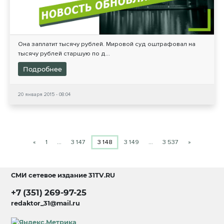
Она заплатит тысячу рублей. Мировой суд оштрафовал на
тысячу рублей старшую по д...
Подробнее
20 января 2015 - 08:04
«
1
…
3 147
3 148
3 149
…
3 537
»
СМИ сетевое издание
31TV.RU
+7 (351) 269-97-25
redaktor_31@mail.ru