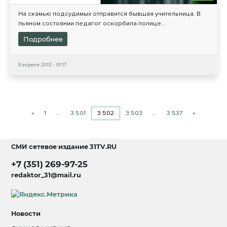
На скамью подсудимых отправится бывшая учительница. В
пьяном состоянии педагог оскорбила полице...
Подробнее
9 апреля 2013 - 01:17
«
1
…
3 501
3 502
3 503
…
3 537
»
СМИ сетевое издание
31TV.RU
+7 (351) 269-97-25
redaktor_31@mail.ru
Новости