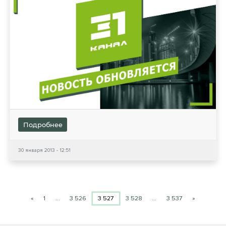
Подробнее
30 января 2013 - 12:51
«
1
…
3 526
3 527
3 528
…
3 537
»