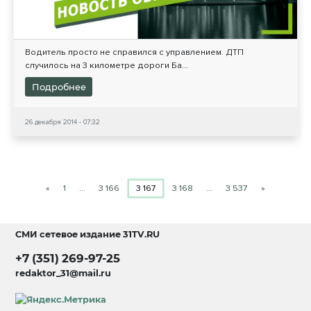
Водитель просто не справился с управлением. ДТП
случилось на 3 километре дороги Ба...
Подробнее
26 декабря 2014 - 07:32
«
1
…
3 166
3 167
3 168
…
3 537
»
СМИ сетевое издание
31TV.RU
+7 (351) 269-97-25
redaktor_31@mail.ru