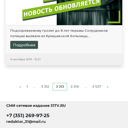
Подозреваемому грозит до 8 лет тюрьмы Сотрудников
полиции вызвали из Кунашакской больницы,...
Подробнее
4 сентября 2014 - 12:21
«
1
…
3 312
3 313
3 314
…
3 537
»
СМИ сетевое издание
31TV.RU
+7 (351) 269-97-25
redaktor_31@mail.ru