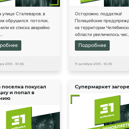
 улице Сталеваров, в
Осторожно, подделка!
ом обрушился потолок,
Полицейские предупрежд
или из списка аварийно
на территории Челябинск
..
области увеличилось чис..
робнее
Подробнее
ря 2013 - 10:36
11 октября 2013 - 10:35
а поселка покусал
Супермаркет загор
ну и попал в
нию