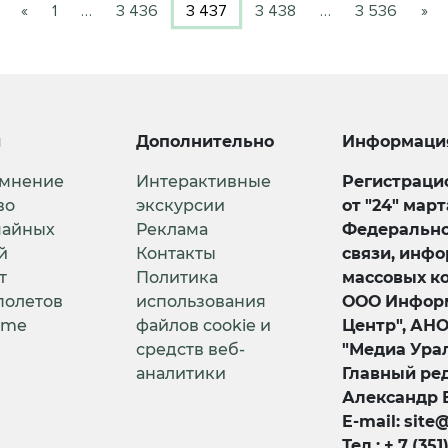
«
1
…
3 436
3 437
3 438
…
3 536
»
и
Дополнительно
Информаци
 мнение
Интерактивные
Регистрацио
во
экскурсии
от "24" мар
чайных
Реклама
Федерально
й
Контакты
связи, инф
т
Политика
массовых к
полетов
использования
ООО Информ
ime
файлов cookie и
Центр", АН
средств веб-
"Медиа Урал
аналитики
Главный ред
Александр 
E-mail: site
Тел.: + 7 (351