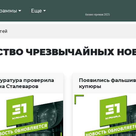
раммы
Еще
тей
СТВО ЧРЕЗВЫЧАЙНЫХ НО
уратура проверила
Появились фальши
на Сталеваров
купюры