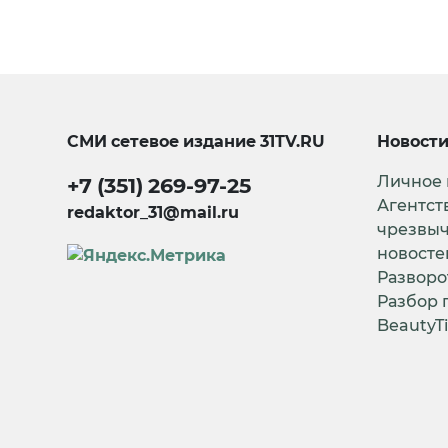
СМИ сетевое издание
31TV.RU
Новост
Личное
+7 (351) 269-97-25
Агентст
redaktor_31@mail.ru
чрезвы
новосте
Разворо
Разбор 
BeautyT