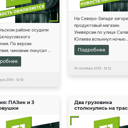
На Северо-Западе загор
продуктовый магазин.
ульском районе осудили
Универсам по улице Сала
 Белоусовского
Юлаева вспыхнул ночью...
ния. По версии
Подробнее
вия, чиновник покусал ...
робнее
10 октября 2013 - 12:12
ря 2013 - 12:13
ия: ПАЗик и 3
Два грузовика
овушки
столкнулись на тра