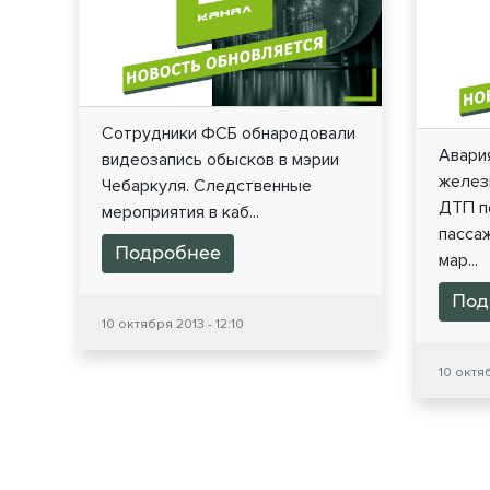
Сотрудники ФСБ обнародовали
Авари
видеозапись обысков в мэрии
желез
Чебаркуля. Следственные
ДТП п
мероприятия в каб...
пассаж
Подробнее
мар...
Под
10 октября 2013 - 12:10
10 октяб