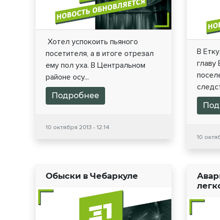
Хотел успокоить пьяного
В Етк
посетителя, а в итоге отрезал
главу
ему пол уха. В Центральном
поселе
районе осу...
следст
Подробнее
Под
10 октября 2013 - 12:14
10 октяб
Обыски в Чебаркуле
Авар
легк