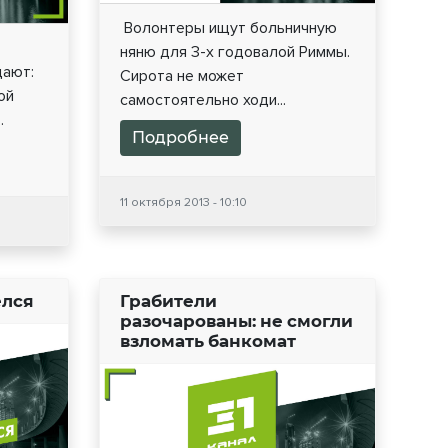
Волонтеры ищут больничную
няню для 3-х годовалой Риммы.
ают:
Сирота не может
ой
самостоятельно ходи...
.
Подробнее
11 октября 2013 - 10:10
елся
Грабители
разочарованы: не смогли
взломать банкомат