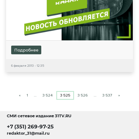
Подробнее
6 февраля 2013 - 12:35
«
1
…
3 524
3 525
3 526
…
3 537
»
СМИ сетевое издание
31TV.RU
+7 (351) 269-97-25
redaktor_31@mail.ru