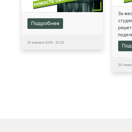
За же
студен
Подробнее
решетк
подель
31 января 2013 - 12:20
Под
30 январ