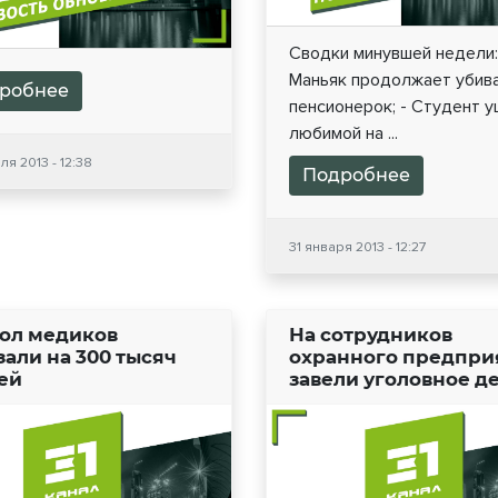
Сводки минувшей недели:
Маньяк продолжает убив
робнее
пенсионерок; - Студент у
любимой на ...
я 2013 - 12:38
Подробнее
31 января 2013 - 12:27
кол медиков
На сотрудников
зали на 300 тысяч
охранного предпри
ей
завели уголовное д