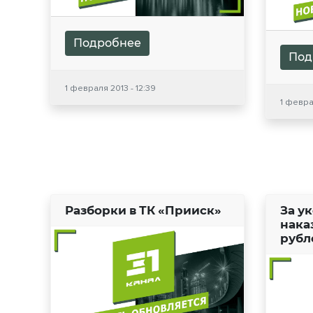
Подробнее
Под
1 февраля 2013 - 12:39
1 феврал
Разборки в ТК «Прииск»
За у
нака
рубл