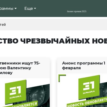
раммы
Еще
тей
СТВО ЧРЕЗВЫЧАЙНЫХ НО
твенники ищут 75-
Анонс программы 1
юю Валентину
февраля
илову