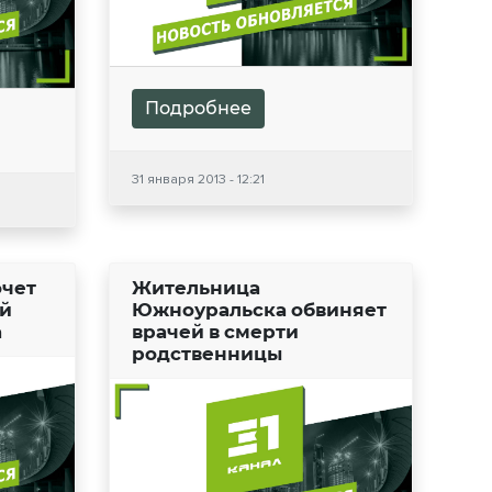
Подробнее
31 января 2013 - 12:21
очет
Жительница
ей
Южноуральска обвиняет
а
врачей в смерти
родственницы