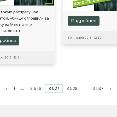
стокую расправу над
том, убийцу отправили за
Подробнее
у на 9 лет, а его
ников отп...
30 января 2013 - 12:52
робнее
я 2013 - 12:54
«
1
…
3 526
3 527
3 528
…
3 537
»