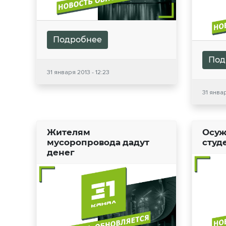
Подробнее
Под
31 января 2013 - 12:23
31 январ
Жителям
Осуж
мусоропровода дадут
студ
денег