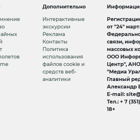
и
Дополнительно
Информаци
 мнение
Интерактивные
Регистрацио
во
экскурсии
от "24" мар
чайных
Реклама
Федерально
й
Контакты
связи, инф
т
Политика
массовых к
полетов
использования
ООО Информ
ime
файлов cookie и
Центр", АН
средств веб-
"Медиа Урал
аналитики
Главный ред
Александр 
E-mail: site
Тел.: + 7 (351
18+