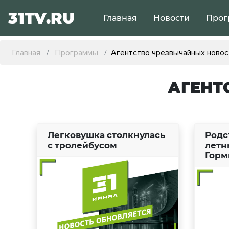
31TV.RU
Главная
Новости
Прог
Главная
Программы
Агентство чрезвычайных новос
АГЕНТ
Легковушка столкнулась
Родс
с тролейбусом
летн
Горм