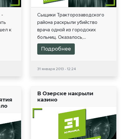
 -
Сыщики Тракторозаводского
ать
района раскрыли убийство
шел к
врача одной из городских
больниц. Оказалось,...
Подробнее
31 января 2013 - 12:24
В Озерске накрыли
ятия
казино
ело