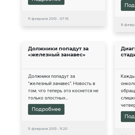
Под
11 февраля 2013 - 07:15
8 февра
Должники попадут за
Диаг
«железный занавес»
стад
Должники попадут за
Кажды
"железный занавес". Новость в
онкол
том, что теперь это коснется не
обращ
только злостных...
слишко
четвер.
Подробнее
Под
5 февраля 2013 - 11:20