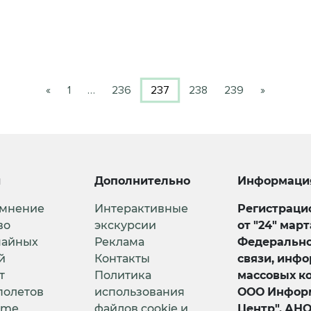
«
1
…
236
237
238
239
»
и
Дополнительно
Информаци
 мнение
Интерактивные
Регистрацио
во
экскурсии
от "24" мар
чайных
Реклама
Федерально
й
Контакты
связи, инф
т
Политика
массовых к
полетов
использования
ООО Информ
ime
файлов cookie и
Центр", АН