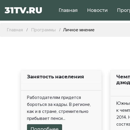
31TV.RU
Главная
Новости
Прог
Главная
Программы
Личное мнение
Занятость населения
Чемп
дзюд
Работодателям придется
Южный
бороться за кадры. В регионе,
к чемп
как и в стране, стремительно
2014.
прибывает пенси...
состяз
Подробнее