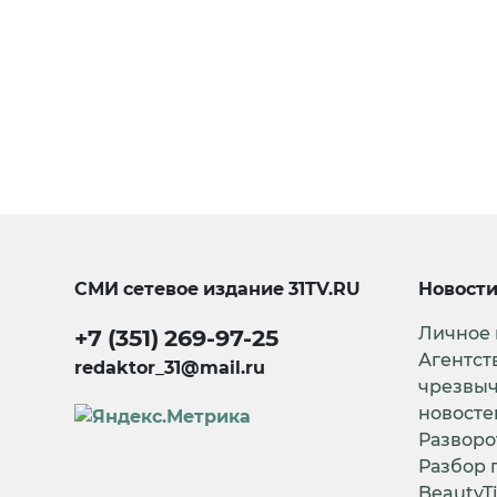
СМИ сетевое издание
31TV.RU
Новост
Личное
+7 (351) 269-97-25
Агентст
redaktor_31@mail.ru
чрезвы
новосте
Разворо
Разбор 
BeautyT