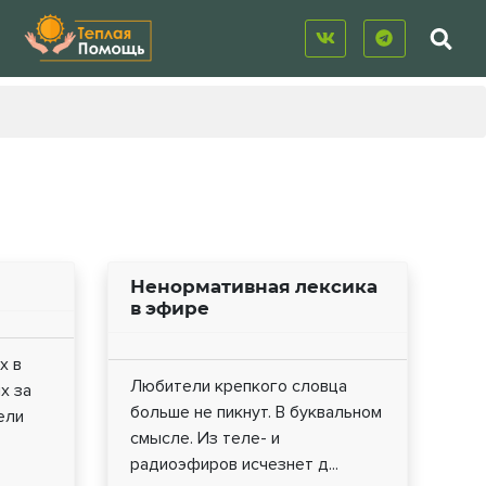
Ненормативная лексика
в эфире
х в
Любители крепкого словца
х за
больше не пикнут. В буквальном
ели
смысле. Из теле- и
радиоэфиров исчезнет д...