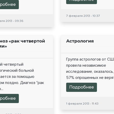
робнее
7 февраля 2013 - 10:37
ля 2013 - 09:36
ноз «рак четвертой
Астрология
ии»
Группа астрологов от С
й четвертый
провела независимое
огический больной
исследование, оказалось,
ается за помощью
57% опрошенных не верят.
м поздно. Диагноз "рак
Подробнее
..
робнее
1 февраля 2013 - 11:43