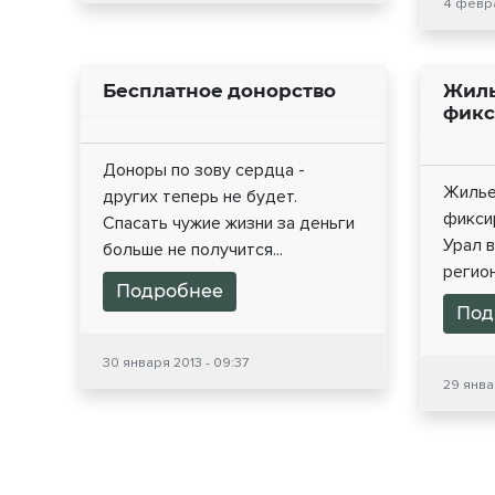
4 февра
Бесплатное донорство
Жиль
фикс
Доноры по зову сердца -
Жилье
других теперь не будет.
фикси
Спасать чужие жизни за деньги
Урал в
больше не получится...
регион
Подробнее
Под
30 января 2013 - 09:37
29 январ