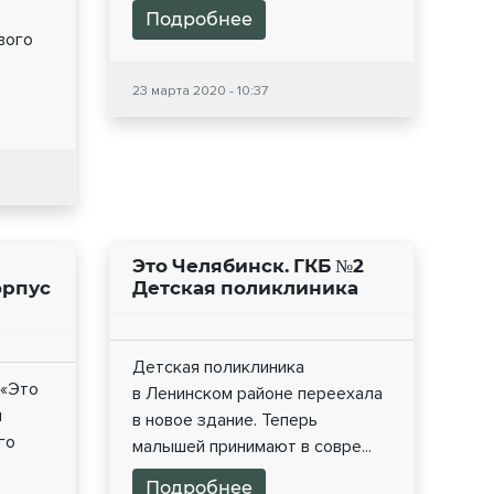
Подробнее
вого
23 марта 2020 - 10:37
Это Челябинск. ГКБ №2
орпус
Детская поликлиника
Детская поликлиника
 «Это
в Ленинском районе переехала
м
в новое здание. Теперь
го
малышей принимают в совре...
Подробнее