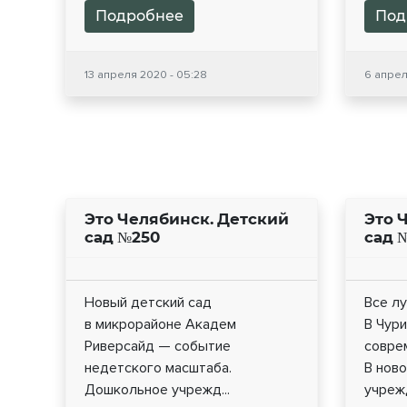
Подробнее
Под
13 апреля 2020 - 05:28
6 апрел
Это Челябинск. Детский
Это 
сад №250
сад 
Новый детский сад
Все л
в микрорайоне Академ
В Чур
Риверсайд — событие
совре
недетского масштаба.
В нов
Дошкольное учрежд...
учрежд