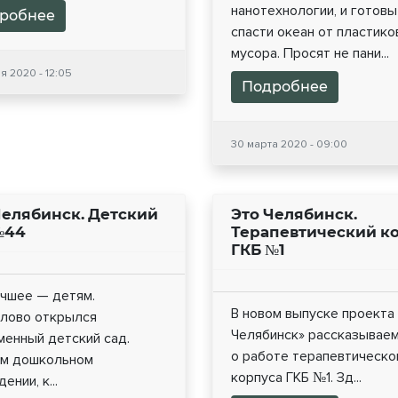
нанотехнологии, и готовы
робнее
спасти океан от пластико
мусора. Просят не пани...
я 2020 - 12:05
Подробнее
30 марта 2020 - 09:00
Челябинск. Детский
Это Челябинск.
№44
Терапевтический к
ГКБ №1
учшее — детям.
В новом выпуске проекта
илово открылся
Челябинск» рассказывае
менный детский сад.
о работе терапевтическо
ом дошкольном
корпуса ГКБ №1. Зд...
ении, к...