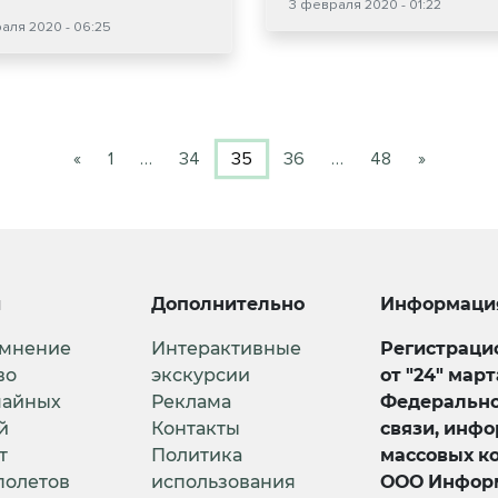
3 февраля 2020 - 01:22
аля 2020 - 06:25
«
1
…
34
35
36
…
48
»
и
Дополнительно
Информаци
 мнение
Интерактивные
Регистрацио
во
экскурсии
от "24" мар
чайных
Реклама
Федерально
й
Контакты
связи, инф
т
Политика
массовых к
полетов
использования
ООО Информ