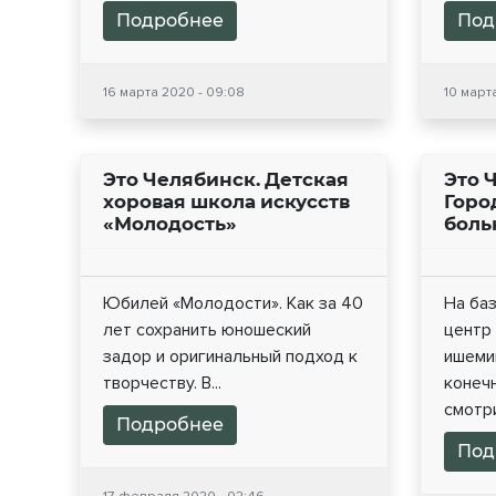
Подробнее
Под
16 марта 2020 - 09:08
10 марта
Это Челябинск. Детская
Это 
хоровая школа искусств
Горо
«Молодость»
боль
Юбилей «Молодости». Как за 40
На ба
лет сохранить юношеский
центр
задор и оригинальный подход к
ишеми
творчеству. В...
конеч
смотри
Подробнее
Под