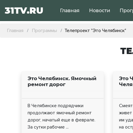
31TV.RU
Главная
Новости
Прог
Главная
Программы
Телепроект "Это Челябинск"
ТЕ
Это Челябинск. Ямочный
Это 
ремонт дорог
Челя
В Челябинске подрядчики
Смеят
продолжают ямочный ремонт
живет 
дорог, начатый еще в феврале.
им уда
За сутки рабочие ...
на ост