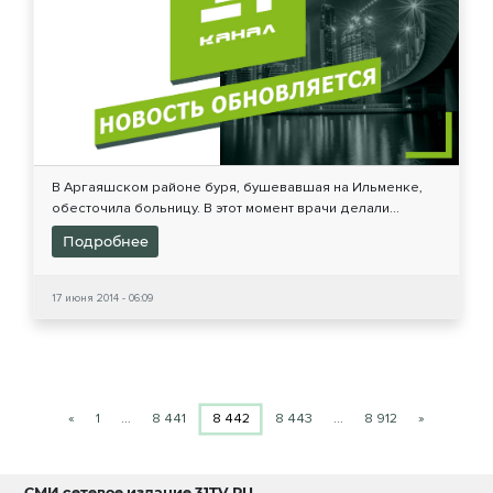
В Аргаяшском районе буря, бушевавшая на Ильменке,
обесточила больницу. В этот момент врачи делали...
Подробнее
17 июня 2014 - 06:09
«
1
…
8 441
8 442
8 443
…
8 912
»
СМИ сетевое издание
31TV.RU