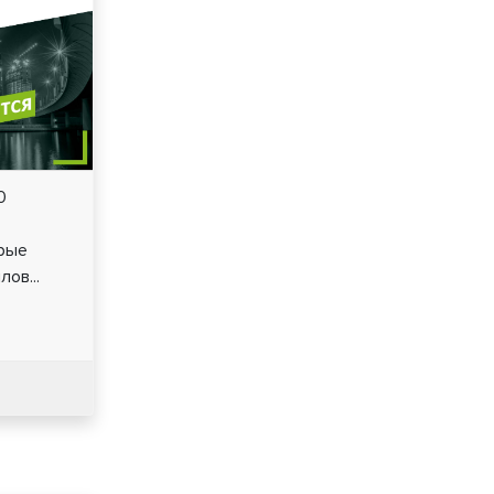
0
орые
ов...