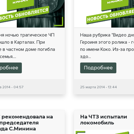
ня ночью трагическое ЧП
Наша рубрика "Видео дня
шло в Карталах. При
Героиня этого ролика - 
 в частном доме погибла
по имени Коко. Из-за пр
емья....
здо...
робнее
Подробнее
а 2014 - 04:57
25 марта 2014 - 13:44
 рекомендовала на
На ЧТЗ испытали
 председателя
локомобиль
уда С.Минина