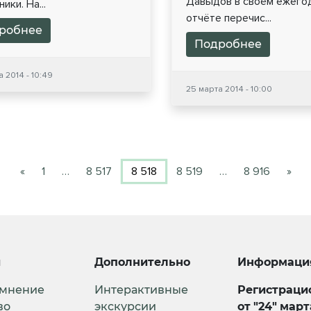
Давыдов в своём ежего
ики. На...
отчёте перечис...
робнее
Подробнее
 2014 - 10:49
25 марта 2014 - 10:00
«
1
…
8 517
8 518
8 519
…
8 916
»
и
Дополнительно
Информаци
 мнение
Интерактивные
Регистрацио
во
экскурсии
от "24" мар