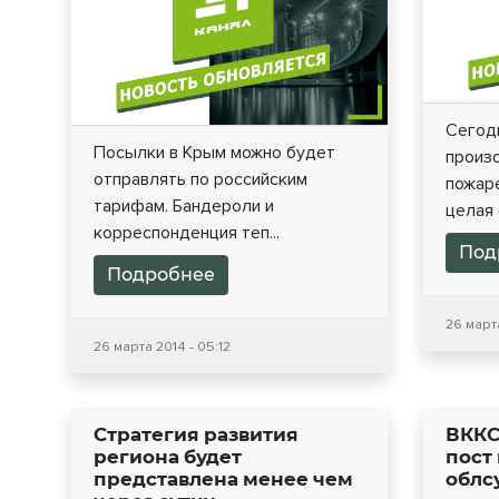
Сегод
Посылки в Крым можно будет
произо
отправлять по российским
пожаре
тарифам. Бандероли и
целая с
корреспонденция теп...
Под
Подробнее
26 март
26 марта 2014 - 05:12
Стратегия развития
ВККС
региона будет
пост
представлена менее чем
облс