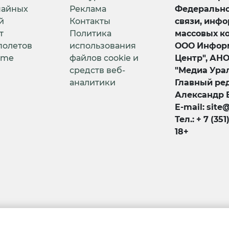
чайных
Реклама
Федерально
й
Контакты
связи, инф
т
Политика
массовых к
полетов
использования
ООО Информ
ime
файлов cookie и
Центр", АН
средств веб-
"Медиа Урал
аналитики
Главный ред
Александр 
E-mail: site
Тел.: + 7 (351
18+