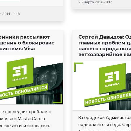
25 марта 2014 - 11:17
 2014 - 11:18
нники рассылают
Сергей Давыдов: О
щения о блокировке
главных проблем д
 системы Visa
нашего города ост
ветхоаварийное ж
не последних проблем с
В городской Администр
и Visa и MasterCard в
подвели итоги года. Сер
инске активизировались