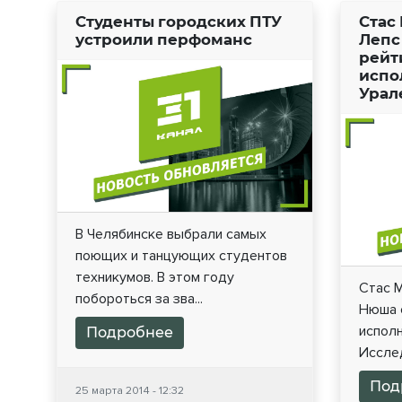
Студенты городских ПТУ
Стас
устроили перфоманс
Лепс
рейт
испо
Урал
В Челябинске выбрали самых
поющих и танцующих студентов
техникумов. В этом году
Стас М
побороться за зва...
Нюша 
испол
Подробнее
Исслед
Под
25 марта 2014 - 12:32