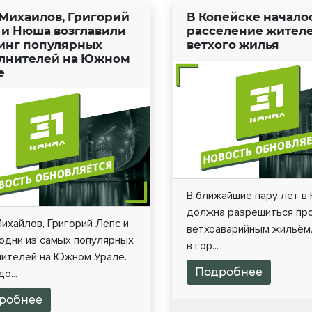
 Михаилов, Григорий
В Копейске начало
 и Нюша возглавили
расселение жителе
инг популярных
ветхого жилья
лнителей на Южном
е
В ближайшие пару лет в
должна разрешиться пр
ихайлов, Григорий Лепс и
ветхоаварийным жильём.
одни из самых популярных
в гор...
нителей на Южном Урале.
Подробнее
о...
робнее