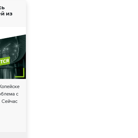
сь
й из
 Копейске
облема с
 Сейчас