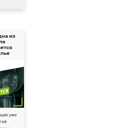
дна из
ля
ается
илье
ации уже
гей