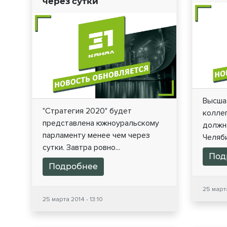
через сутки
Высша
"Стратегия 2020" будет
колле
представлена южноуральскому
должн
парламенту менее чем через
Челяби
сутки. Завтра ровно...
Под
Подробнее
25 марта
25 марта 2014 - 13:10