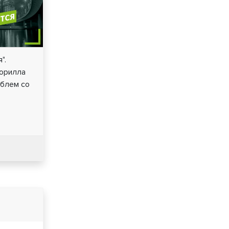
".
горилла
облем со