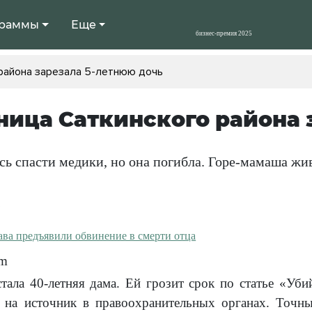
раммы
Еще
района зарезала 5-летнюю дочь
ица Саткинского района 
ь спасти медики, но она погибла. Горе-мамаша жив
6
om
тала 40-летняя дама. Ей грозит срок по статье «Уби
сь на источник в правоохранительных органах. Точ