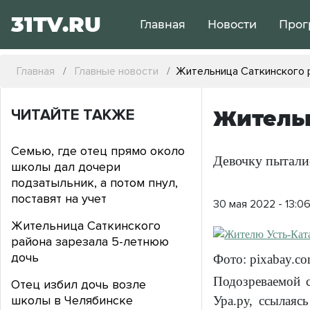
31TV.RU
Главная
Новости
Прог
Главная
Главные новости
Жительница Саткинского 
ЧИТАЙТЕ ТАКЖЕ
Жительн
Семью, где отец прямо около
Девочку пыталис
школы дал дочери
подзатыльник, а потом пнул,
поставят на учет
30 мая 2022 - 13:0
Жительница Саткинского
района зарезала 5-летнюю
дочь
Фото: pixabay.c
Подозреваемой с
Отец избил дочь возле
школы в Челябинске
Ура.ру, ссылая