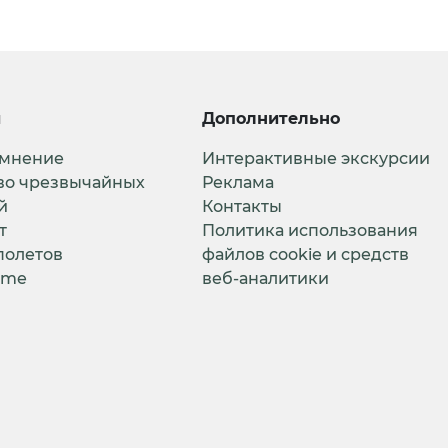
и
Дополнительно
 мнение
Интерактивные экскурсии
во чрезвычайных
Реклама
й
Контакты
т
Политика использования
полетов
файлов cookie и средств
ime
веб-аналитики