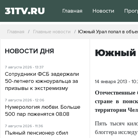
31TV.RU
Главная
Новости
Прог
Главная
Главные новости
Южный Урал попал в объе
НОВОСТИ ДНЯ
Южный У
7 августа 2026 - 13:37
Сотрудники ФСБ задержали
50-летнего южноуральца за
14 января 2013 - 10
призывы к экстремизму
Отечественные 
7 августа 2026 - 12:06
стране в поис
Нумерология любви. Больше
территории Чел
500 пар поженятся 08.08
Пять тысяч кило
7 августа 2026 - 11:36
блоггера исслед
Пьяный пенсионер сбил