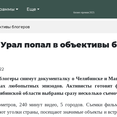
раммы
Еще
ктивы блогеров
рал попал в объективы б
:22
блогеры снимут документалку о Челябинске и Маг
ках любопытных эпизодов. Активисты готовят 
ябинской области выбраны сразу несколько съем
метров, 240 минут видео, 5 городов. Съемки фильм
уют уголки страны, посещают значимые объекты и встр