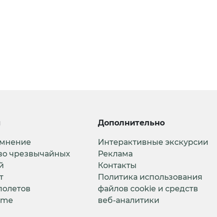
и
Дополнительно
 мнение
Интерактивные экскурсии
во чрезвычайных
Реклама
й
Контакты
т
Политика использования
полетов
файлов cookie и средств
ime
веб-аналитики