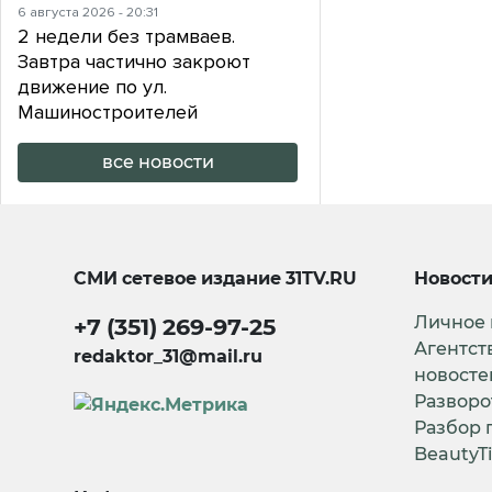
6 августа 2026 - 20:31
2 недели без трамваев.
Завтра частично закроют
движение по ул.
Машиностроителей
все новости
СМИ сетевое издание
31TV.RU
Новост
Личное
+7 (351) 269-97-25
Агентст
redaktor_31@mail.ru
новосте
Разворо
Разбор 
BeautyT