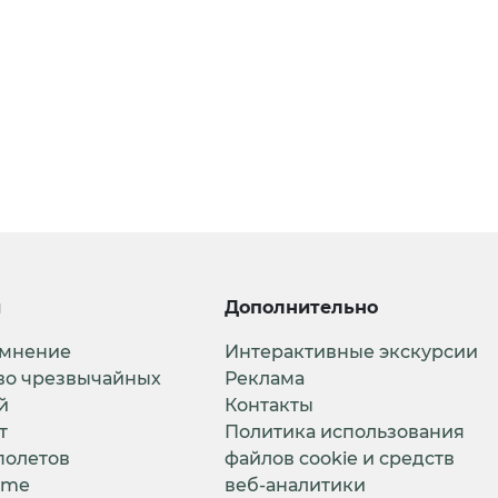
и
Дополнительно
 мнение
Интерактивные экскурсии
во чрезвычайных
Реклама
й
Контакты
т
Политика использования
полетов
файлов cookie и средств
ime
веб-аналитики