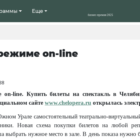
раммы
Еще
 режиме on-line
:38
е on-line. Купить билеты на спектакль в Челя
циальном сайте
www.chelopera.ru
открылась электр
жном Урале самостоятельный театрально-виртуальны
дники. Новая схема покупки билетов на любой реп
а выбрать нужное место в зале. В день показа нужно 