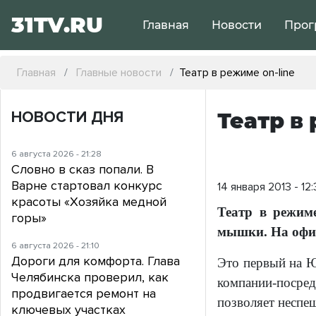
31TV.RU
Главная
Новости
Прог
Главная
Главные новости
Театр в режиме on-line
НОВОСТИ ДНЯ
Театр в
6 августа 2026 - 21:28
Словно в сказ попали. В
Варне стартовал конкурс
14 января 2013 - 12
красоты «Хозяйка медной
Театр в режим
горы»
мышки. На офи
6 августа 2026 - 21:10
Дороги для комфорта. Глава
Это первый на Ю
Челябинска проверил, как
компании-посре
продвигается ремонт на
позволяет неспеш
ключевых участках