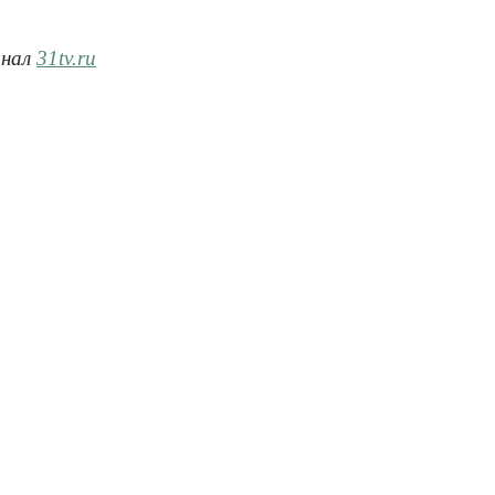
анал
31tv.ru