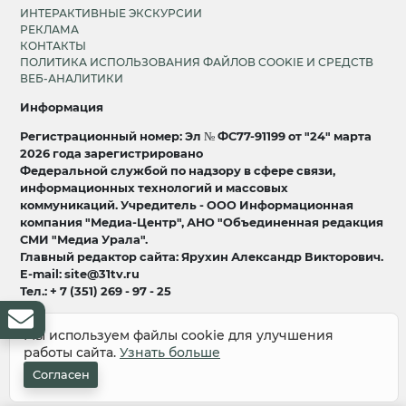
ИНТЕРАКТИВНЫЕ ЭКСКУРСИИ
РЕКЛАМА
КОНТАКТЫ
ПОЛИТИКА ИСПОЛЬЗОВАНИЯ ФАЙЛОВ COOKIE И СРЕДСТВ
ВЕБ-АНАЛИТИКИ
Информация
Регистрационный номер: Эл № ФС77-91199 от "24" марта
2026 года зарегистрировано
Федеральной службой по надзору в сфере связи,
информационных технологий и массовых
коммуникаций. Учредитель - ООО Информационная
компания "Медиа-Центр", АНО "Объединенная редакция
СМИ "Медиа Урала".
Главный редактор сайта: Ярухин Александр Викторович.
E-mail: site@31tv.ru
Тел.: + 7 (351) 269 - 97 - 25
18+
Мы используем файлы cookie для улучшения
работы сайта.
Узнать больше
© 2008-2026 Все права защищены
разработка и продвижение:
Lukevium
Согласен