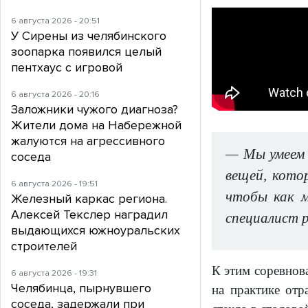
6 августа 2026 - 20:51
У Сирены из челябинского
зоопарка появился целый
пентхаус с игровой
6 августа 2026 - 20:16
Заложники чужого диагноза?
Жители дома на Набережной
жалуются на агрессивного
— Мы умеем 
соседа
вещей, кото
6 августа 2026 - 19:51
чтобы как м
Железный каркас региона.
Алексей Текслер наградил
специалист 
выдающихся южноуральских
строителей
К этим соревнов
6 августа 2026 - 19:31
Челябинца, пырнувшего
на практике отр
соседа, задержали при