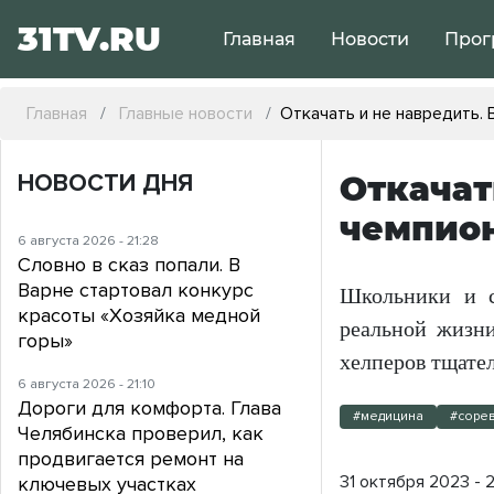
31TV.RU
Главная
Новости
Прог
Главная
Главные новости
Откачать и не навредить.
НОВОСТИ ДНЯ
Откачат
чемпион
6 августа 2026 - 21:28
Словно в сказ попали. В
Варне стартовал конкурс
Школьники и с
красоты «Хозяйка медной
реальной жизни
горы»
хелперов тщате
6 августа 2026 - 21:10
Дороги для комфорта. Глава
#медицина
#соре
Челябинска проверил, как
продвигается ремонт на
31 октября 2023 - 2
ключевых участках