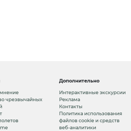
и
Дополнительно
 мнение
Интерактивные экскурсии
во чрезвычайных
Реклама
й
Контакты
т
Политика использования
полетов
файлов cookie и средств
ime
веб-аналитики