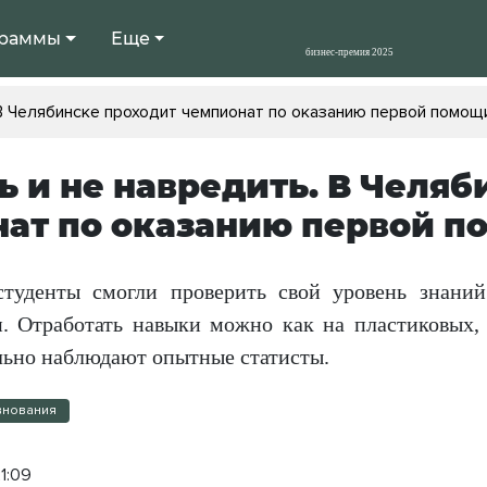
раммы
Еще
 В Челябинске проходит чемпионат по оказанию первой помощ
ь и не навредить. В Челя
ат по оказанию первой 
туденты смогли проверить свой уровень знани
. Отработать навыки можно как на пластиковых,
льно наблюдают опытные статисты.
внования
1:09