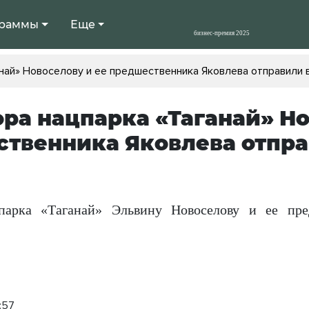
раммы
Еще
най» Новоселову и ее предшественника Яковлева отправили 
ра нацпарка «Таганай» Но
твенника Яковлева отправ
парка «Таганай» Эльвину Новоселову и ее пре
:57