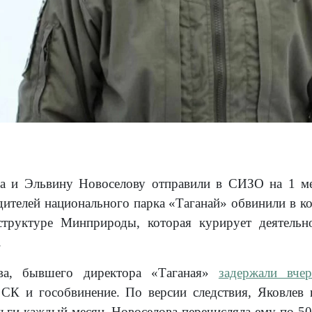
ва и Эльвину Новоселову отправили в СИЗО на 1 ме
ителей национального парка «Таганай» обвинили в ко
структуре Минприроды, которая курирует деятельн
.
ева, бывшего директора «Таганая»
задержали вче
 СК и гособвинение. По версии следствия, Яковлев
ьги каждый месяц. Новоселова перечисляла ему по 50 