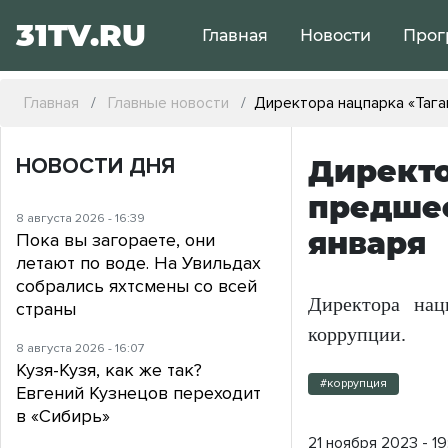
31TV.RU
Главная
Новости
Прог
Главная
Главные новости
Директора нацпарка «Тага
НОВОСТИ ДНЯ
Директо
предшес
8 августа 2026 - 16:39
января
Пока вы загораете, они
летают по воде. На Увильдах
собрались яхтсмены со всей
Директора нац
страны
коррупции.
8 августа 2026 - 16:07
Кузя-Кузя, как же так?
#коррупция
Евгений Кузнецов переходит
в «Сибирь»
21 ноября 2023 - 19