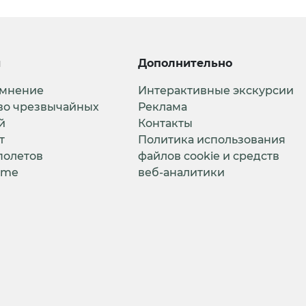
и
Дополнительно
 мнение
Интерактивные экскурсии
во чрезвычайных
Реклама
й
Контакты
т
Политика использования
полетов
файлов cookie и средств
ime
веб-аналитики