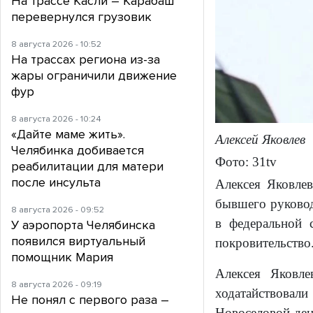
На трассе Касли – Карабаш
перевернулся грузовик
8 августа 2026 - 10:52
На трассах региона из-за
жары ограничили движение
фур
8 августа 2026 - 10:24
«Дайте маме жить».
Алексей Яковлев
Челябинка добивается
Фото: 31tv
реабилитации для матери
после инсульта
Алексея Яковле
бывшего руковод
8 августа 2026 - 09:52
в федеральной 
У аэропорта Челябинска
появился виртуальный
покровительство
помощник Мария
Алексея Яковл
8 августа 2026 - 09:19
ходатайствовали
Не понял с первого раза –
Новоселовой ден