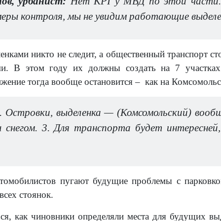
ов, урбанист:
Нет KPI у МВД по этой части. 
еры контроля, мы не увидим работающие выделе
енками никто не следит, а общественный транспорт ст
и. В этом году их должны создать на 7 участках
ижение тогда вообще остановится – как на Комсомоль
. Островки, выделенка — (Комсомольский) вообщ
ы снегом. 3. Для транспорта будет интересней
томобилистов пугают будущие проблемы с парковкой
всех стоянок.
ся, как чиновники определяли места для будущих в