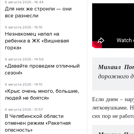
6 августа 2026 - 16:44
Для них же строили — они
все разнесли
6 августа 2026 - 16:16
Незнакомец напал на
ребенка в ЖК «Вишневая
горка»
6 августа 2026 - 14:56
«Давайте проведем отличный
Михаил Поп
сезон!»
дорожного д
6 августа 2026 - 14:10
«Крыс очень много, большие,
людей не боятся»
Если днем – нар
легковушками. Н
6 августа 2026 - 13:57
В Челябинской области
сих пор не рабо
отменен режим «Ракетная
опасность»