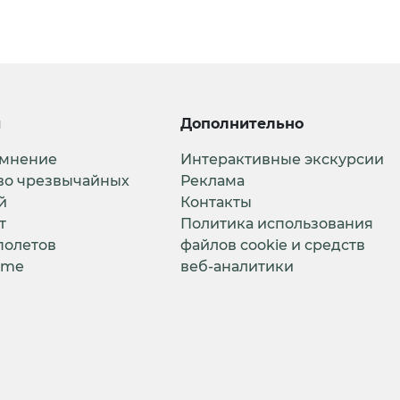
и
Дополнительно
 мнение
Интерактивные экскурсии
во чрезвычайных
Реклама
й
Контакты
т
Политика использования
полетов
файлов cookie и средств
ime
веб-аналитики