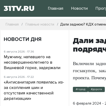
31TV.RU
Главная
Новости
Прог
Главная
Главные новости
Дали заднюю? КДХ отмени
НОВОСТИ ДНЯ
Дали за
подрядч
6 августа 2026 - 17:36
Мужчину, напавшего на
несовершеннолетнего в
Включили задню
Вишневой горке, задержали
госзакупок, за
6 августа 2026 - 17:22
проекта. Почем
«Антисанитария появилась из-
за скопления шин и
#город
#дороги
отсутствия качественной
дератизации»
6 февраля 2024 - 