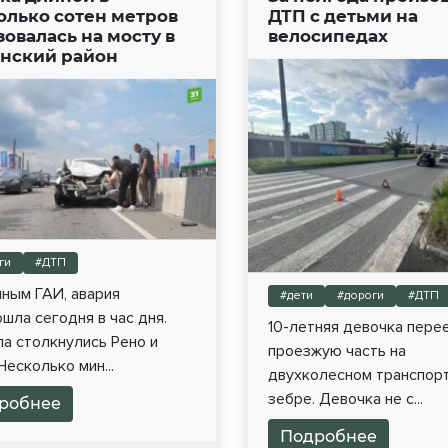
олько сотен метров
ДТП с детьми на
зовалась на мосту в
велосипедах
нский район
ги
#ДТП
ным ГАИ, авария
#дети
#дороги
#ДТП
шла сегодня в час дня.
10-летняя девочка пере
а столкнулись Рено и
проезжую часть на
Несколько мин...
двухколесном транспор
зебре. Девочка не с...
робнее
Подробнее