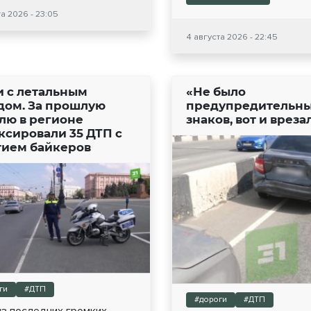
а 2026 - 23:05
4 августа 2026 - 22:45
и с летальным
«Не было
дом. За прошлую
предупредительн
лю в регионе
знаков, вот и вреза
ксировали 35 ДТП с
тием байкеров
ги
#ДТП
#дороги
#ДТП