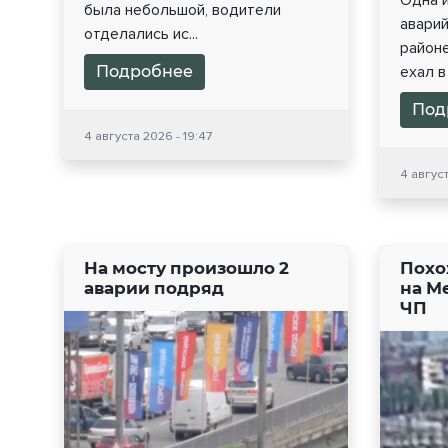
Одна 
была небольшой, водители
авари
отделались ис...
районе
Подробнее
ехал в 
Под
4 августа 2026 - 19:47
4 август
На мосту произошло 2
Похо
аварии подряд
на М
ЧП