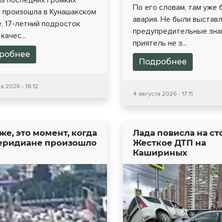
из последних громких
По его словам, там уже 
й произошла в Кунашакском
авария. Не были выстав
. 17-летний подросток
предупредительные знак
качес...
приятель не з...
робнее
Подробнее
а 2026 - 18:12
4 августа 2026 - 17:11
же, это момент, когда
Лада повисла на ст
еридиане произошло
Жесткое ДТП на
Кашириных