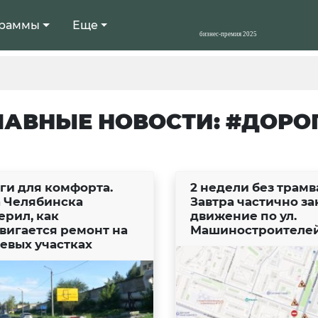
раммы
Еще
ЛАВНЫЕ НОВОСТИ: #ДОРО
ги для комфорта.
2 недели без трамв
а Челябинска
Завтра частично з
ерил, как
движение по ул.
вигается ремонт на
Машиностроителе
евых участках