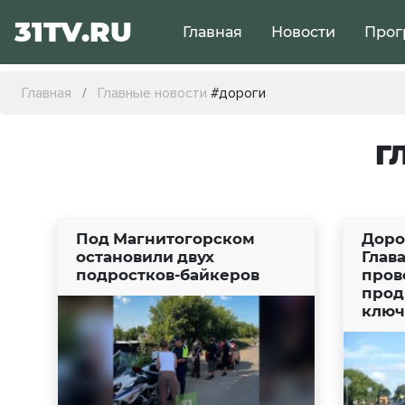
31TV.RU
Главная
Новости
Прог
Главная
Главные новости
#дороги
Г
Под Магнитогорском
Доро
остановили двух
Глав
подростков-байкеров
пров
прод
ключ