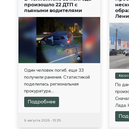
произошло 22 ДТП с
неск
пьяными водителями
обра
Лени
Один человек погиб, еще 33
#доро
получили ранения. Статистикой
поделилась региональная
По дан
прокуратура....
произо
Сначал
Подробнее
Лада. 
Под
6 августа 2026 - 13:35