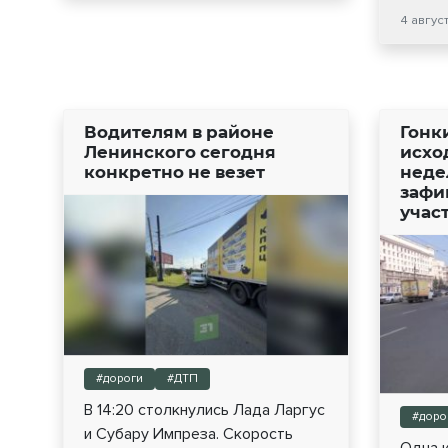
4 август
Водителям в районе
Гонк
Ленинского сегодня
исхо
конкретно не везет
неде
зафи
учас
#дороги
#ДТП
В 14:20 столкнулись Лада Ларгус
#доро
и Субару Импреза. Скорость