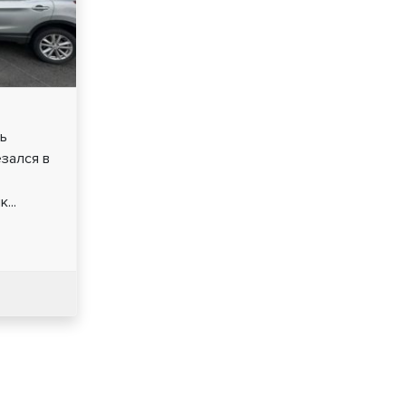
ь
езался в
...