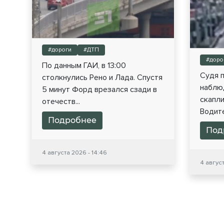
#дороги
#ДТП
#доро
По данным ГАИ, в 13:00
Судя п
столкнулись Рено и Лада. Спустя
наблю
5 минут Форд врезался сзади в
скапли
отечеств...
Водите
Подробнее
Под
4 августа 2026 - 14:46
4 август