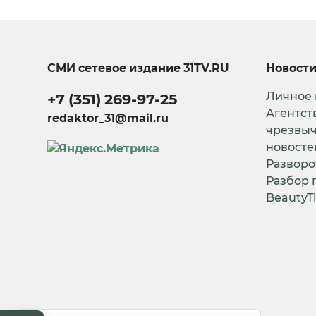
СМИ сетевое издание
31TV.RU
Новост
Личное
+7 (351) 269-97-25
Агентст
redaktor_31@mail.ru
чрезвы
новосте
Разворо
Разбор 
BeautyT