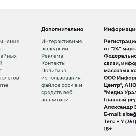
и
Дополнительно
Информаци
 мнение
Интерактивные
Регистрацио
во
экскурсии
от "24" мар
чайных
Реклама
Федерально
й
Контакты
связи, инф
т
Политика
массовых к
полетов
использования
ООО Информ
ime
файлов cookie и
Центр", АН
средств веб-
"Медиа Урал
аналитики
Главный ред
Александр 
E-mail: site
Тел.: + 7 (351
18+