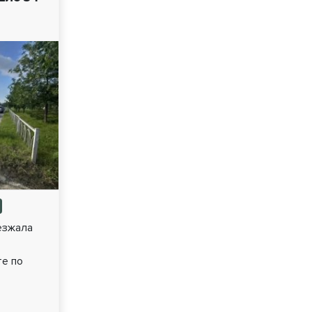
езжала
те по