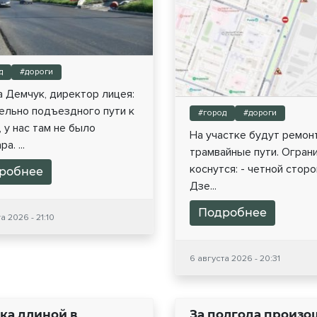
д
#дороги
 Демчук, директор лицея:
ельно подъездного пути к
#город
#дороги
 у нас там не было
На участке будут ремон
а. ...
трамвайные пути. Огран
коснутся: - четной стор
робнее
Дзе...
Подробнее
а 2026 - 21:10
6 августа 2026 - 20:31
ка длиной в
За полгода произо