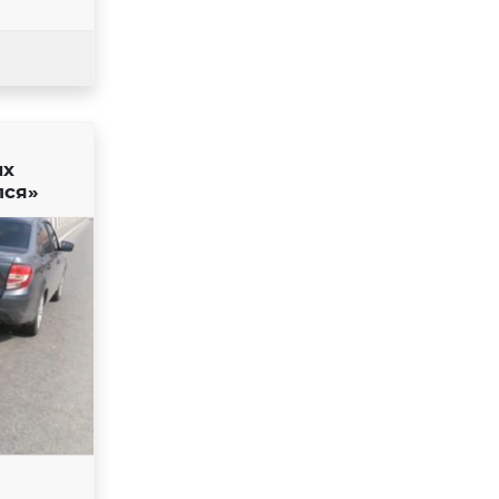
ых
лся»