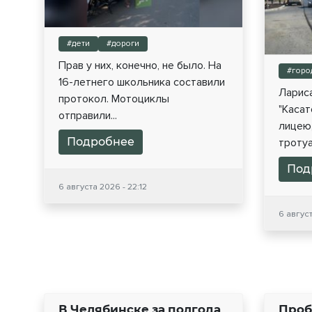
#дети
#дороги
Прав у них, конечно, не было. На
#горо
16-летнего школьника составили
Лариса
протокол. Мотоциклы
"Касат
отправили...
лицею,
Подробнее
тротуар
Под
6 августа 2026 - 22:12
6 август
В Челябинске за полгода
Проб