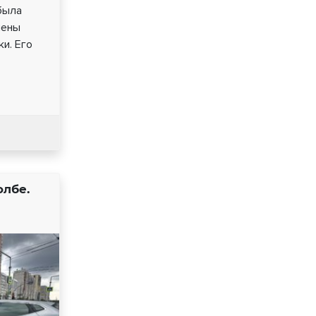
была
лены
и. Его
олбе.