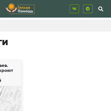
ГИ
аев.
акроют
й