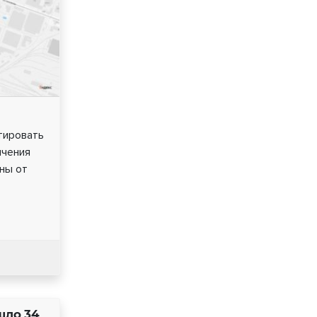
тировать
ичения
оны от
шло 34