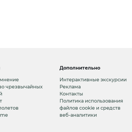
и
Дополнительно
 мнение
Интерактивные экскурсии
во чрезвычайных
Реклама
й
Контакты
т
Политика использования
полетов
файлов cookie и средств
ime
веб-аналитики