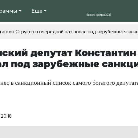
раммы
Еще
тантин Струков в очередной раз попал под зарубежные санк
ский депутат Константин
ал под зарубежные санкц
с в санкционный список самого богатого депутата
20:18