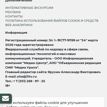
Дополнительно
ИНТЕРАКТИВНЫЕ ЭКСКУРСИИ
РЕКЛАМА
КОНТАКТЫ
ПОЛИТИКА ИСПОЛЬЗОВАНИЯ ФАЙЛОВ COOKIE И СРЕДСТВ
ВЕБ-АНАЛИТИКИ
Информация
Регистрационный номер: Эл № ФС77-91199 от "24" марта
2026 года зарегистрировано
Федеральной службой по надзору в сфере связи,
информационных технологий и массовых
коммуникаций. Учредитель - ООО Информационная
компания "Медиа-Центр", АНО "Объединенная редакция
СМИ "Медиа Урала".
Главный редактор сайта: Ярухин Александр Викторович.
E-mail: site@31tv.ru
Тел.: + 7 (351) 269 - 97 - 25
18+
© 2008-2026 Все права защищены
разработка и продвижение:
Lukevium
Мы используем файлы cookie для улучшения